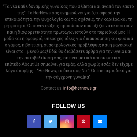
“Τα νέα κάθε δυναμικής γυναίκας που σέβεται και αγαπά τον εαυτό
της”. Το HerNews σας ενημερώνει για ό,τι αφορά την
επικαιρότητα, την ψυχολογία και τις σχέσεις, την καριέρα και τη
μητρότητα. Οι συνεντεύξεις προσώπων που αξίζει να ακουστούν
και η διαφορετικότητα πρωταγωνιστούν στο περιοδικό μας. Η
μόδα και η ομορφιά, υπέροχες ιδέες για δικακόσμηση και φυσικά
ο γάμος, η βάπτιση, οι αστρολογικές προβλέψεις και η μαγειρική
είναι στο... μενού μας! Εδώ θα διαβάσετε άρθρα για την υγεία και
την αυτοβελτίωση σας, σε πνευματικό και σωματικό
επίπεδο.About Us σημαίνει για εμάς, αλλά χωρίς εσάς δεν είχαμε
λόγο ύπαρξης... “HerNews, το δικό σας Νo.1 Online περιοδικό για
την σύγχρονη γυναίκα”.
Contact us:
info@hernews.gr
FOLLOW US