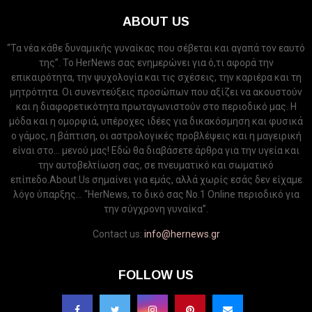
ABOUT US
“Τα νέα κάθε δυναμικής γυναίκας που σέβεται και αγαπά τον εαυτό
της”. Το HerNews σας ενημερώνει για ό,τι αφορά την
επικαιρότητα, την ψυχολογία και τις σχέσεις, την καριέρα και τη
μητρότητα. Οι συνεντεύξεις προσώπων που αξίζει να ακουστούν
και η διαφορετικότητα πρωταγωνιστούν στο περιοδικό μας. Η
μόδα και η ομορφιά, υπέροχες ιδέες για δικακόσμηση και φυσικά
ο γάμος, η βάπτιση, οι αστρολογικές προβλέψεις και η μαγειρική
είναι στο... μενού μας! Εδώ θα διαβάσετε άρθρα για την υγεία και
την αυτοβελτίωση σας, σε πνευματικό και σωματικό
επίπεδο.About Us σημαίνει για εμάς, αλλά χωρίς εσάς δεν είχαμε
λόγο ύπαρξης... “HerNews, το δικό σας Νo.1 Online περιοδικό για
την σύγχρονη γυναίκα”.
Contact us:
info@hernews.gr
FOLLOW US