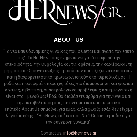
ABOUT US
“Τα νέα κάθε δυναμικής γυναίκας που σέβεται και αγαπά τον εαυτό
της”. Το HerNews σας ενημερώνει για ό,τι αφορά την
επικαιρότητα, την ψυχολογία και τις σχέσεις, την καριέρα και τη
μητρότητα. Οι συνεντεύξεις προσώπων που αξίζει να ακουστούν
και η διαφορετικότητα πρωταγωνιστούν στο περιοδικό μας. Η
μόδα και η ομορφιά, υπέροχες ιδέες για δικακόσμηση και φυσικά
ο γάμος, η βάπτιση, οι αστρολογικές προβλέψεις και η μαγειρική
είναι στο... μενού μας! Εδώ θα διαβάσετε άρθρα για την υγεία και
την αυτοβελτίωση σας, σε πνευματικό και σωματικό
επίπεδο.About Us σημαίνει για εμάς, αλλά χωρίς εσάς δεν είχαμε
λόγο ύπαρξης... “HerNews, το δικό σας Νo.1 Online περιοδικό για
την σύγχρονη γυναίκα”.
Contact us:
info@hernews.gr