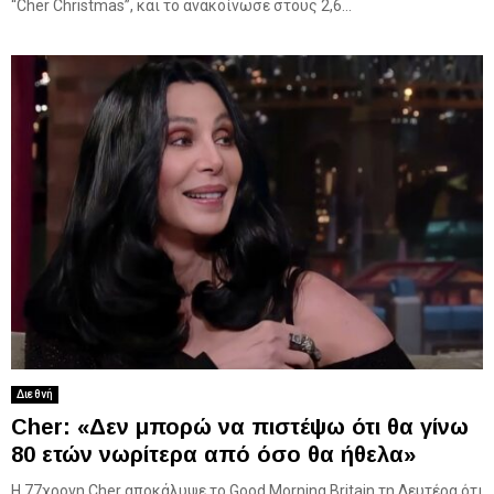
“Cher Christmas”, και το ανακοίνωσε στους 2,6...
Διεθνή
Cher: «Δεν μπορώ να πιστέψω ότι θα γίνω
80 ετών νωρίτερα από όσο θα ήθελα»
Η 77χρονη Cher αποκάλυψε το Good Morning Britain τη Δευτέρα ότι