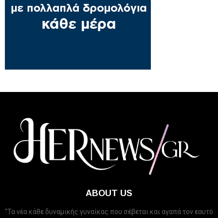
ABOUT US
“Τα νέα κάθε δυναμικής γυναίκας που σέβεται και αγαπά τον εαυτό