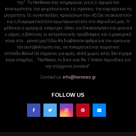
της”. Το HerNews σας ενημερώνει για ό,τι αφορά την
επικαιρότητα, την ψυχολογία και τις σχέσεις, την καριέρα και τη
μητρότητα. Οι συνεντεύξεις προσώπων που αξίζει να ακουστούν
και η διαφορετικότητα πρωταγωνιστούν στο περιοδικό μας. Η
μόδα και η ομορφιά, υπέροχες ιδέες για δικακόσμηση και φυσικά
ο γάμος, η βάπτιση, οι αστρολογικές προβλέψεις και η μαγειρική
είναι στο... μενού μας! Εδώ θα διαβάσετε άρθρα για την υγεία και
την αυτοβελτίωση σας, σε πνευματικό και σωματικό
επίπεδο.About Us σημαίνει για εμάς, αλλά χωρίς εσάς δεν είχαμε
λόγο ύπαρξης... “HerNews, το δικό σας Νo.1 Online περιοδικό για
την σύγχρονη γυναίκα”.
Contact us:
info@hernews.gr
FOLLOW US