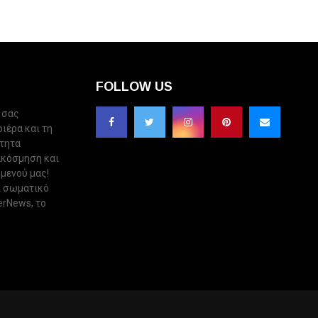
FOLLOW US
 σας
ριέρα και τη
ότητα
ακόσμηση και
 μενού μας!
ι σωματικό
erNews, το