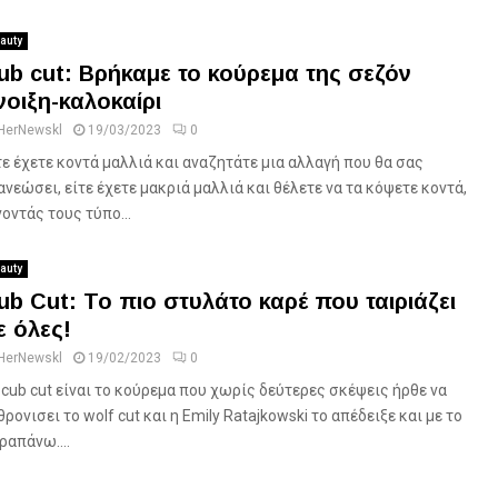
auty
ub cut: Βρήκαμε το κούρεμα της σεζόν
νοιξη-καλοκαίρι
HerNewskl
19/03/2023
0
τε έχετε κοντά μαλλιά και αναζητάτε μια αλλαγή που θα σας
ανεώσει, είτε έχετε μακριά μαλλιά και θέλετε να τα κόψετε κοντά,
νοντάς τους τύπο...
auty
ub Cut: To πιο στυλάτο καρέ που ταιριάζει
ε όλες!
HerNewskl
19/02/2023
0
 cub cut είναι το κούρεμα που χωρίς δεύτερες σκέψεις ήρθε να
θρονισει το wolf cut και η Εmily Ratajkowski το απέδειξε και με το
ραπάνω....