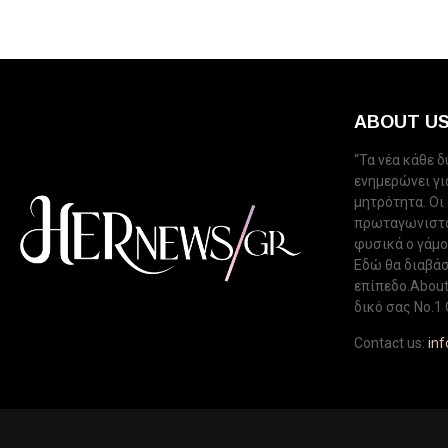
ABOUT U
“Τα νέα κάθε 
ενημερώνει για
μητρότητα. Οι
πρωταγωνιστού
φυσικά ο γάμος
Εδώ θα διαβάσ
επίπεδο.About 
δικό σας Νo.1 
Contact us:
in