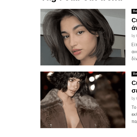
Be
C
ά
by
Εί
αν
δί
Be
C
σ
by
Το
εκ
πα