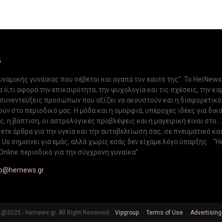
S
δυναμικής γυναίκας που σέβεται και αγαπά τον εαυτό της”. Το HerNews
 ό,τι αφορά την επικαιρότητα, την ψυχολογία και τις σχέσεις, την κα
 συνεντεύξεις προσώπων που αξίζει να ακουστούν και η διαφορετικ
ν στο περιοδικό μας. Η μόδα και η ομορφιά, υπέροχες ιδέες για δικ
, η βάπτιση, οι αστρολογικές προβλέψεις και η μαγειρική είναι στο...
ετε άρθρα για την υγεία και την αυτοβελτίωση σας, σε πνευματικό κα
Us σημαίνει για εμάς, αλλά χωρίς εσάς δεν είχαμε λόγο ύπαρξης... “H
Online περιοδικό για την σύγχρονη γυναίκα”.
fo@hernews.gr
@2025 - hernews.gr. All Right Reserved
Vipgroup
Terms of Use
Advertising