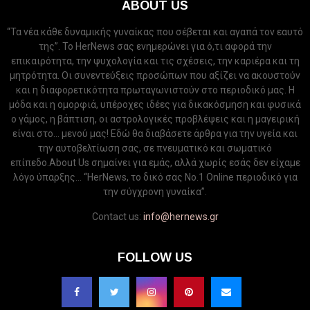
ABOUT US
“Τα νέα κάθε δυναμικής γυναίκας που σέβεται και αγαπά τον εαυτό
της”. Το HerNews σας ενημερώνει για ό,τι αφορά την
επικαιρότητα, την ψυχολογία και τις σχέσεις, την καριέρα και τη
μητρότητα. Οι συνεντεύξεις προσώπων που αξίζει να ακουστούν
και η διαφορετικότητα πρωταγωνιστούν στο περιοδικό μας. Η
μόδα και η ομορφιά, υπέροχες ιδέες για δικακόσμηση και φυσικά
ο γάμος, η βάπτιση, οι αστρολογικές προβλέψεις και η μαγειρική
είναι στο... μενού μας! Εδώ θα διαβάσετε άρθρα για την υγεία και
την αυτοβελτίωση σας, σε πνευματικό και σωματικό
επίπεδο.About Us σημαίνει για εμάς, αλλά χωρίς εσάς δεν είχαμε
λόγο ύπαρξης... “HerNews, το δικό σας Νo.1 Online περιοδικό για
την σύγχρονη γυναίκα”.
Contact us:
info@hernews.gr
FOLLOW US