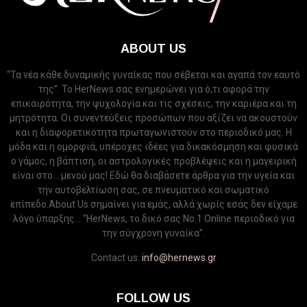
ABOUT US
“Τα νέα κάθε δυναμικής γυναίκας που σέβεται και αγαπά τον εαυτό
της”. Το HerNews σας ενημερώνει για ό,τι αφορά την
επικαιρότητα, την ψυχολογία και τις σχέσεις, την καριέρα και τη
μητρότητα. Οι συνεντεύξεις προσώπων που αξίζει να ακουστούν
και η διαφορετικότητα πρωταγωνιστούν στο περιοδικό μας. Η
μόδα και η ομορφιά, υπέροχες ιδέες για δικακόσμηση και φυσικά
ο γάμος, η βάπτιση, οι αστρολογικές προβλέψεις και η μαγειρική
είναι στο... μενού μας! Εδώ θα διαβάσετε άρθρα για την υγεία και
την αυτοβελτίωση σας, σε πνευματικό και σωματικό
επίπεδο.About Us σημαίνει για εμάς, αλλά χωρίς εσάς δεν είχαμε
λόγο ύπαρξης... “HerNews, το δικό σας Νo.1 Online περιοδικό για
την σύγχρονη γυναίκα”.
Contact us:
info@hernews.gr
FOLLOW US