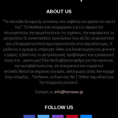
ABOUT US
“Τα νέα κάθε δυναμικής γυναίκας που σέβεται και αγαπά τον εαυτό
της”. Το HerNews σας ενημερώνει για ό,τι αφορά την
επικαιρότητα, την ψυχολογία και τις σχέσεις, την καριέρα και τη
μητρότητα. Οι συνεντεύξεις προσώπων που αξίζει να ακουστούν
και η διαφορετικότητα πρωταγωνιστούν στο περιοδικό μας. Η
μόδα και η ομορφιά, υπέροχες ιδέες για δικακόσμηση και φυσικά
ο γάμος, η βάπτιση, οι αστρολογικές προβλέψεις και η μαγειρική
είναι στο... μενού μας! Εδώ θα διαβάσετε άρθρα για την υγεία και
την αυτοβελτίωση σας, σε πνευματικό και σωματικό
επίπεδο.About Us σημαίνει για εμάς, αλλά χωρίς εσάς δεν είχαμε
λόγο ύπαρξης... “HerNews, το δικό σας Νo.1 Online περιοδικό για
την σύγχρονη γυναίκα”.
Contact us:
info@hernews.gr
FOLLOW US