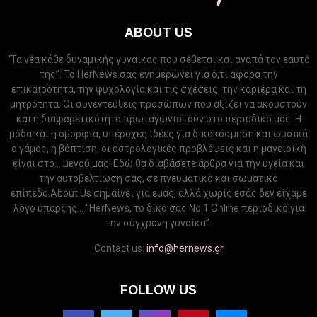
ABOUT US
“Τα νέα κάθε δυναμικής γυναίκας που σέβεται και αγαπά τον εαυτό
της”. Το HerNews σας ενημερώνει για ό,τι αφορά την
επικαιρότητα, την ψυχολογία και τις σχέσεις, την καριέρα και τη
μητρότητα. Οι συνεντεύξεις προσώπων που αξίζει να ακουστούν
και η διαφορετικότητα πρωταγωνιστούν στο περιοδικό μας. Η
μόδα και η ομορφιά, υπέροχες ιδέες για δικακόσμηση και φυσικά
ο γάμος, η βάπτιση, οι αστρολογικές προβλέψεις και η μαγειρική
είναι στο... μενού μας! Εδώ θα διαβάσετε άρθρα για την υγεία και
την αυτοβελτίωση σας, σε πνευματικό και σωματικό
επίπεδο.About Us σημαίνει για εμάς, αλλά χωρίς εσάς δεν είχαμε
λόγο ύπαρξης... “HerNews, το δικό σας Νo.1 Online περιοδικό για
την σύγχρονη γυναίκα”.
Contact us:
info@hernews.gr
FOLLOW US