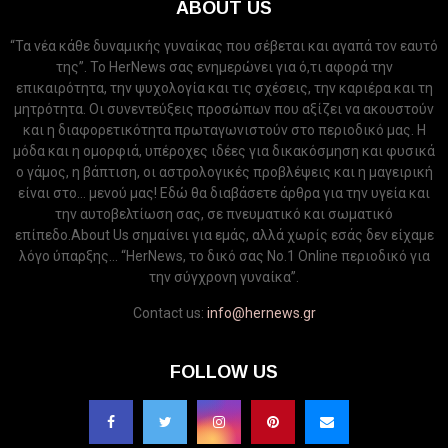
ABOUT US
“Τα νέα κάθε δυναμικής γυναίκας που σέβεται και αγαπά τον εαυτό
της”. Το HerNews σας ενημερώνει για ό,τι αφορά την
επικαιρότητα, την ψυχολογία και τις σχέσεις, την καριέρα και τη
μητρότητα. Οι συνεντεύξεις προσώπων που αξίζει να ακουστούν
και η διαφορετικότητα πρωταγωνιστούν στο περιοδικό μας. Η
μόδα και η ομορφιά, υπέροχες ιδέες για δικακόσμηση και φυσικά
ο γάμος, η βάπτιση, οι αστρολογικές προβλέψεις και η μαγειρική
είναι στο... μενού μας! Εδώ θα διαβάσετε άρθρα για την υγεία και
την αυτοβελτίωση σας, σε πνευματικό και σωματικό
επίπεδο.About Us σημαίνει για εμάς, αλλά χωρίς εσάς δεν είχαμε
λόγο ύπαρξης... “HerNews, το δικό σας Νo.1 Online περιοδικό για
την σύγχρονη γυναίκα”.
Contact us:
info@hernews.gr
FOLLOW US