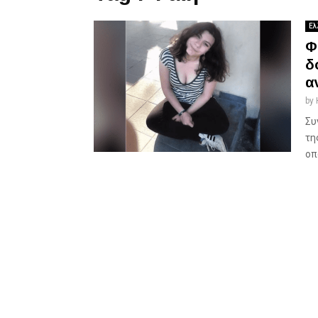
Ελ
Φ
δ
α
by
Συ
τη
οπ