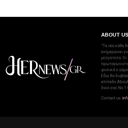
ABOUT U
“Τα νέα κάθε 
ενημερώνει για
μητρότητα. Οι
πρωταγωνιστού
φυσικά ο γάμος
Εδώ θα διαβάσ
επίπεδο.About 
δικό σας Νo.1 
Contact us:
in