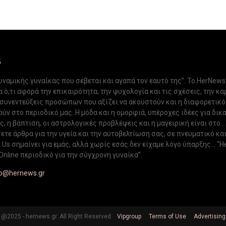
S
δυναμικής γυναίκας που σέβεται και αγαπά τον εαυτό της”. Το HerNews
 ό,τι αφορά την επικαιρότητα, την ψυχολογία και τις σχέσεις, την κα
 συνεντεύξεις προσώπων που αξίζει να ακουστούν και η διαφορετικ
ν στο περιοδικό μας. Η μόδα και η ομορφιά, υπέροχες ιδέες για δικ
, η βάπτιση, οι αστρολογικές προβλέψεις και η μαγειρική είναι στο...
ετε άρθρα για την υγεία και την αυτοβελτίωση σας, σε πνευματικό κα
Us σημαίνει για εμάς, αλλά χωρίς εσάς δεν είχαμε λόγο ύπαρξης... “H
Online περιοδικό για την σύγχρονη γυναίκα”.
fo@hernews.gr
@2025 - hernews.gr. All Right Reserved
Vipgroup
Terms of Use
Advertising