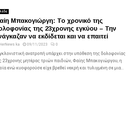
λάδα
αίη Μπακογιώργη: Το χρονικό της
ολοφονίας της 23χρονης εγκύου – Την
νάγκαζαν να εκδίδεται και να επαιτεί
HerNews ka
09/11/2023
0
γκλονιστική ανατροπή υπάρχει στην υπόθεση της δολοφονίας
ς 23χρονης μητέρας τριών παιδιών, Φαίης Μπακογιώργου, η
οία ενώ κυοφορούσε είχε βρεθεί νεκρή και τυλιγμένη σε μια...