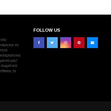
FOLLOW US
 σας
ριέρα και τη
ότητα
ακόσμηση και
 μενού μας!
ι σωματικό
erNews, το