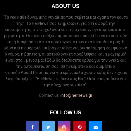
ABOUT US
“Τα νέα κάθε δυναμικής γυναίκας που σέβεται και αγαπά τον εαυτό
της”. Το HerNews σας ενημερώνει για ό,τι αφορά την
επικαιρότητα, την ψυχολογία και τις σχέσεις, την καριέρα και τη
μητρότητα. Οι συνεντεύξεις προσώπων που αξίζει να ακουστούν
και η διαφορετικότητα πρωταγωνιστούν στο περιοδικό μας. Η
μόδα και η ομορφιά, υπέροχες ιδέες για δικακόσμηση και φυσικά
ο γάμος, η βάπτιση, οι αστρολογικές προβλέψεις και η μαγειρική
είναι στο... μενού μας! Εδώ θα διαβάσετε άρθρα για την υγεία και
την αυτοβελτίωση σας, σε πνευματικό και σωματικό
επίπεδο.About Us σημαίνει για εμάς, αλλά χωρίς εσάς δεν είχαμε
λόγο ύπαρξης... “HerNews, το δικό σας Νo.1 Online περιοδικό για
την σύγχρονη γυναίκα”.
Contact us:
info@hernews.gr
FOLLOW US