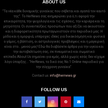
ABOUT US
“Τα νέα κάθε δυναμικής γυναίκας που σέβεται και αγαπά τον εαυτό
της”. Το HerNews σας ενημερώνει για ό,τι αφορά την
επικαιρότητα, την ψυχολογία και τις σχέσεις, την καριέρα και τη
μητρότητα. Οι συνεντεύξεις προσώπων που αξίζει να ακουστούν
και η διαφορετικότητα πρωταγωνιστούν στο περιοδικό μας. Η
μόδα και η ομορφιά, υπέροχες ιδέες για δικακόσμηση και φυσικά
ο γάμος, η βάπτιση, οι αστρολογικές προβλέψεις και η μαγειρική
είναι στο... μενού μας! Εδώ θα διαβάσετε άρθρα για την υγεία και
την αυτοβελτίωση σας, σε πνευματικό και σωματικό
επίπεδο.About Us σημαίνει για εμάς, αλλά χωρίς εσάς δεν είχαμε
λόγο ύπαρξης... “HerNews, το δικό σας Νo.1 Online περιοδικό για
την σύγχρονη γυναίκα”.
Contact us:
info@hernews.gr
FOLLOW US