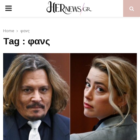
PRIMARY
MENU
Home
φανς
Tag : φανς