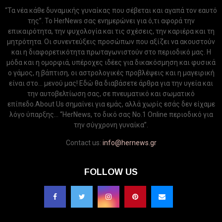
“Τα νέα κάθε δυναμικής γυναίκας που σέβεται και αγαπά τον εαυτό
της”. Το HerNews σας ενημερώνει για ό,τι αφορά την
επικαιρότητα, την ψυχολογία και τις σχέσεις, την καριέρα και τη
μητρότητα. Οι συνεντεύξεις προσώπων που αξίζει να ακουστούν
και η διαφορετικότητα πρωταγωνιστούν στο περιοδικό μας. Η
μόδα και η ομορφιά, υπέροχες ιδέες για δικακόσμηση και φυσικά
ο γάμος, η βάπτιση, οι αστρολογικές προβλέψεις και η μαγειρική
είναι στο... μενού μας! Εδώ θα διαβάσετε άρθρα για την υγεία και
την αυτοβελτίωση σας, σε πνευματικό και σωματικό
επίπεδο.About Us σημαίνει για εμάς, αλλά χωρίς εσάς δεν είχαμε
λόγο ύπαρξης... “HerNews, το δικό σας Νo.1 Online περιοδικό για
την σύγχρονη γυναίκα”.
Contact us:
info@hernews.gr
FOLLOW US