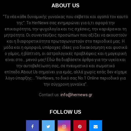
ABOUT US
“Τα νέα κάθε δυναμικής γυναίκας που σέβεται και αγαπά τον εαυτό
της”. Το HerNews σας ενημερώνει για ό,τι αφορά την
επικαιρότητα, την ψυχολογία και τις σχέσεις, την καριέρα και τη
μητρότητα. Οι συνεντεύξεις προσώπων που αξίζει να ακουστούν
και η διαφορετικότητα πρωταγωνιστούν στο περιοδικό μας. Η
μόδα και η ομορφιά, υπέροχες ιδέες για δικακόσμηση και φυσικά
ο γάμος, η βάπτιση, οι αστρολογικές προβλέψεις και η μαγειρική
είναι στο... μενού μας! Εδώ θα διαβάσετε άρθρα για την υγεία και
την αυτοβελτίωση σας, σε πνευματικό και σωματικό
επίπεδο.About Us σημαίνει για εμάς, αλλά χωρίς εσάς δεν είχαμε
λόγο ύπαρξης... “HerNews, το δικό σας Νo.1 Online περιοδικό για
την σύγχρονη γυναίκα”.
Contact us:
info@hernews.gr
FOLLOW US