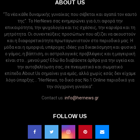
ABOUT US
“Τα νέα κάθε δυναμικής γυναίκας που σέβεται και αγαπά τον εαυτό
της”. Το HerNews σας ενημερώνει για ό,τι αφορά την
επικαιρότητα, την ψυχολογία και τις σχέσεις, την καριέρα και τη
μητρότητα. Οι συνεντεύξεις προσώπων που αξίζει να ακουστούν
και η διαφορετικότητα πρωταγωνιστούν στο περιοδικό μας. Η
μόδα και η ομορφιά, υπέροχες ιδέες για δικακόσμηση και φυσικά
ο γάμος, η βάπτιση, οι αστρολογικές προβλέψεις και η μαγειρική
είναι στο... μενού μας! Εδώ θα διαβάσετε άρθρα για την υγεία και
την αυτοβελτίωση σας, σε πνευματικό και σωματικό
επίπεδο.About Us σημαίνει για εμάς, αλλά χωρίς εσάς δεν είχαμε
λόγο ύπαρξης... “HerNews, το δικό σας Νo.1 Online περιοδικό για
την σύγχρονη γυναίκα”.
Contact us:
info@hernews.gr
FOLLOW US