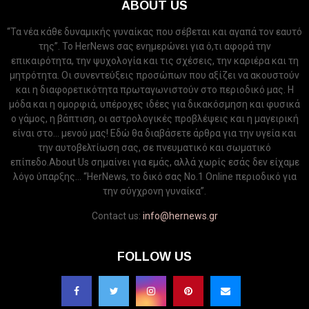
ABOUT US
“Τα νέα κάθε δυναμικής γυναίκας που σέβεται και αγαπά τον εαυτό
της”. Το HerNews σας ενημερώνει για ό,τι αφορά την
επικαιρότητα, την ψυχολογία και τις σχέσεις, την καριέρα και τη
μητρότητα. Οι συνεντεύξεις προσώπων που αξίζει να ακουστούν
και η διαφορετικότητα πρωταγωνιστούν στο περιοδικό μας. Η
μόδα και η ομορφιά, υπέροχες ιδέες για δικακόσμηση και φυσικά
ο γάμος, η βάπτιση, οι αστρολογικές προβλέψεις και η μαγειρική
είναι στο... μενού μας! Εδώ θα διαβάσετε άρθρα για την υγεία και
την αυτοβελτίωση σας, σε πνευματικό και σωματικό
επίπεδο.About Us σημαίνει για εμάς, αλλά χωρίς εσάς δεν είχαμε
λόγο ύπαρξης... “HerNews, το δικό σας Νo.1 Online περιοδικό για
την σύγχρονη γυναίκα”.
Contact us:
info@hernews.gr
FOLLOW US