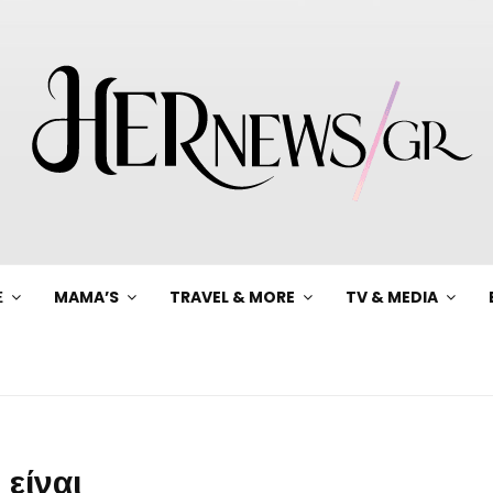
Ξ
MAMA’S
TRAVEL & MORE
TV & MEDIA
 είναι