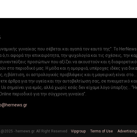
S
δυναμικής γυναίκας που σέβεται και αγαπά τον εαυτό της”. Το HerNews
 ό,τι αφορά την επικαιρότητα, την ψυχολογία και τις σχέσεις, την κα
 συνεντεύξεις προσώπων που αξίζει να ακουστούν και η διαφορετικ
ν στο περιοδικό μας. Η μόδα και η ομορφιά, υπέροχες ιδέες για δικ
, η βάπτιση, οι αστρολογικές προβλέψεις και η μαγειρική είναι στο...
ετε άρθρα για την υγεία και την αυτοβελτίωση σας, σε πνευματικό κα
Us σημαίνει για εμάς, αλλά χωρίς εσάς δεν είχαμε λόγο ύπαρξης... “H
Online περιοδικό για την σύγχρονη γυναίκα”.
fo@hernews.gr
@2025 - hernews.gr. All Right Reserved
Vipgroup
Terms of Use
Advertising