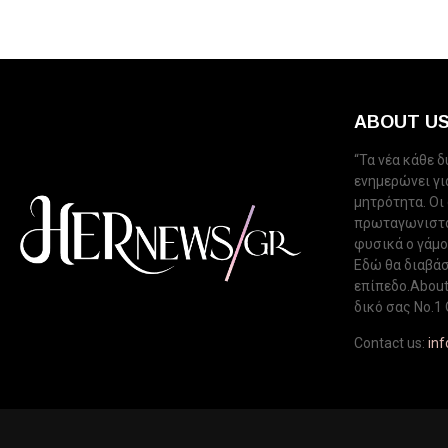
ABOUT U
“Τα νέα κάθε 
ενημερώνει για
μητρότητα. Οι
πρωταγωνιστού
φυσικά ο γάμος
Εδώ θα διαβάσ
επίπεδο.About 
δικό σας Νo.1 
Contact us:
in