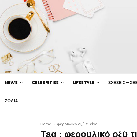
NEWS
CELEBRITIES
LIFESTYLE
ΣΧΕΣΕΙΣ – ΣΕ
ΖΩΔΙΑ
Home
φερουλικό οξύ τι είναι
Tag : φερουλικό οξύ τι