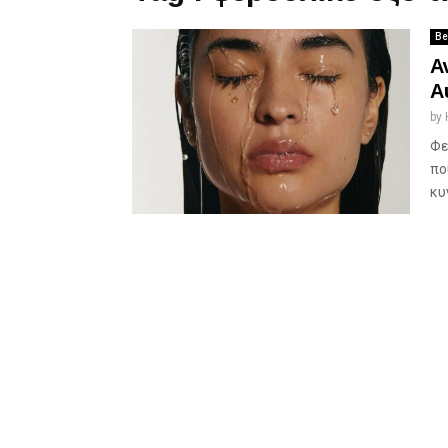
Be
Α
Α
by
Φε
πο
κυ