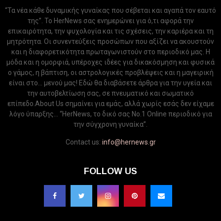
“Τα νέα κάθε δυναμικής γυναίκας που σέβεται και αγαπά τον εαυτό
της”. Το HerNews σας ενημερώνει για ό,τι αφορά την
επικαιρότητα, την ψυχολογία και τις σχέσεις, την καριέρα και τη
μητρότητα. Οι συνεντεύξεις προσώπων που αξίζει να ακουστούν
και η διαφορετικότητα πρωταγωνιστούν στο περιοδικό μας. Η
μόδα και η ομορφιά, υπέροχες ιδέες για δικακόσμηση και φυσικά
ο γάμος, η βάπτιση, οι αστρολογικές προβλέψεις και η μαγειρική
είναι στο... μενού μας! Εδώ θα διαβάσετε άρθρα για την υγεία και
την αυτοβελτίωση σας, σε πνευματικό και σωματικό
επίπεδο.About Us σημαίνει για εμάς, αλλά χωρίς εσάς δεν είχαμε
λόγο ύπαρξης... “HerNews, το δικό σας Νo.1 Online περιοδικό για
την σύγχρονη γυναίκα”.
Contact us:
info@hernews.gr
FOLLOW US