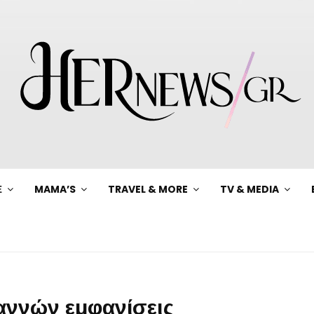
Ξ
MAMA’S
TRAVEL & MORE
TV & MEDIA
αννών εμφανίσεις