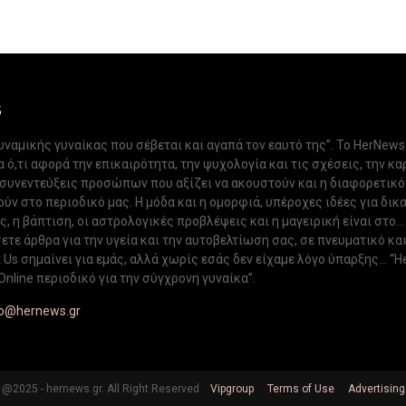
S
δυναμικής γυναίκας που σέβεται και αγαπά τον εαυτό της”. Το HerNews
 ό,τι αφορά την επικαιρότητα, την ψυχολογία και τις σχέσεις, την κα
 συνεντεύξεις προσώπων που αξίζει να ακουστούν και η διαφορετικ
ν στο περιοδικό μας. Η μόδα και η ομορφιά, υπέροχες ιδέες για δικ
, η βάπτιση, οι αστρολογικές προβλέψεις και η μαγειρική είναι στο...
ετε άρθρα για την υγεία και την αυτοβελτίωση σας, σε πνευματικό κα
Us σημαίνει για εμάς, αλλά χωρίς εσάς δεν είχαμε λόγο ύπαρξης... “H
Online περιοδικό για την σύγχρονη γυναίκα”.
fo@hernews.gr
@2025 - hernews.gr. All Right Reserved
Vipgroup
Terms of Use
Advertising