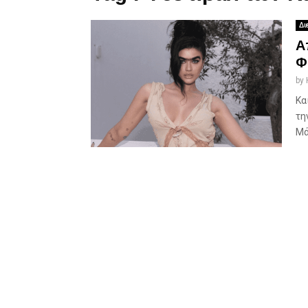
Δι
Α
Φ
by
Κα
τη
Μά