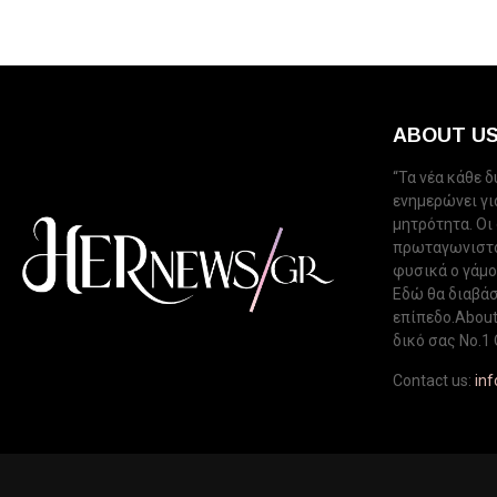
ABOUT U
“Τα νέα κάθε 
ενημερώνει για
μητρότητα. Οι
πρωταγωνιστού
φυσικά ο γάμος
Εδώ θα διαβάσ
επίπεδο.About 
δικό σας Νo.1 
Contact us:
in