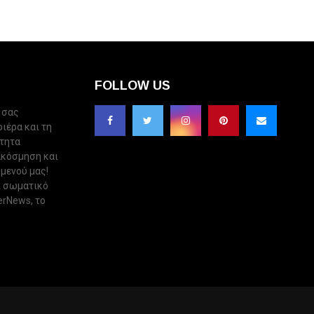
FOLLOW US
 σας
ριέρα και τη
ότητα
ακόσμηση και
 μενού μας!
ι σωματικό
erNews, το