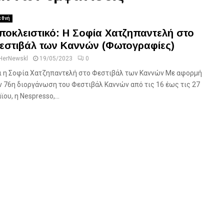
εθνή
ποκλειστικό: Η Σοφία Χατζηπαντελή στο
εστιβάλ των Καννών (Φωτογραφίες)
HerNewskl
19/05/2023
0
ι η Σοφία Χατζηπαντελή στο Φεστιβάλ των Καννών Με αφορμή
ν 76η διοργάνωση του Φεστιβάλ Καννών από τις 16 έως τις 27
ϊου, η Nespresso,...