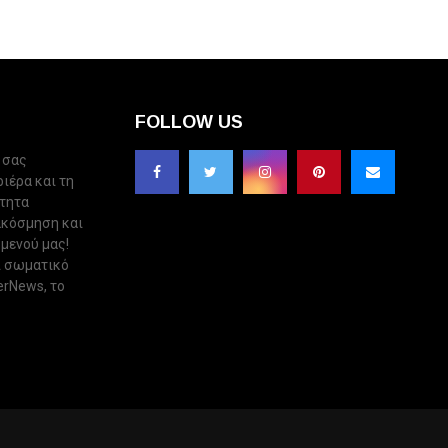
FOLLOW US
 σας
ριέρα και τη
ότητα
ακόσμηση και
 μενού μας!
ι σωματικό
erNews, το