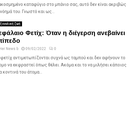
ακοσμημένο καταφύγιο στο μπάνιο σας, αυτό δεν είναι ακριβώς
 νόημά του. Γνωστό και ως...
ξουαλική ζωή
εφάλαιο Φετίχ: Όταν η διέγερση ανεβαίνει
πίπεδο
Her News b
09/02/2022
0
 φετίχ αντιμετωπίζονται συχνά ως ταμπού και δεν αφήνουν το
ομο να εκφραστεί όπως θέλει. Ακόμα και το να μιλήσει κάποιος
α κοντινά του άτομα...