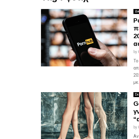
Δι
P
π
2
α
by
Το
απ
20
με.
Σε
G
γ
“
by
Αν