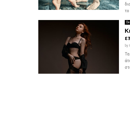
δι
το
Σε
Κ
ε
by
Τα
άτ
στ