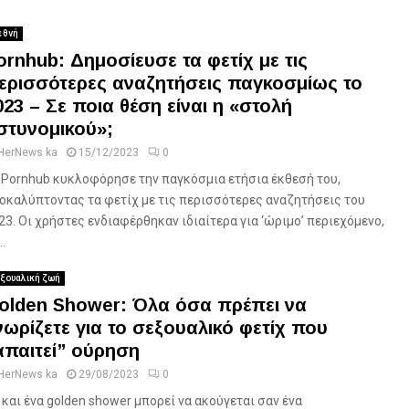
εθνή
ornhub: Δημοσίευσε τα φετίχ με τις
ερισσότερες αναζητήσεις παγκοσμίως το
023 – Σε ποια θέση είναι η «στολή
στυνομικού»;
HerNews ka
15/12/2023
0
 Pornhub κυκλοφόρησε την παγκόσμια ετήσια έκθεσή του,
οκαλύπτοντας τα φετίχ με τις περισσότερες αναζητήσεις του
23. Οι χρήστες ενδιαφέρθηκαν ιδιαίτερα για ‘ώριμο’ περιεχόμενο,
..
ξουαλική ζωή
olden Shower: Όλα όσα πρέπει να
νωρίζετε για το σεξουαλικό φετίχ που
απαιτεί” ούρηση
HerNews ka
29/08/2023
0
 και ένα golden shower μπορεί να ακούγεται σαν ένα