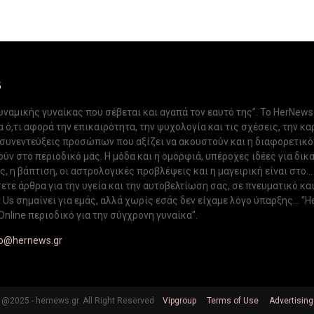
S
δυναμικής γυναίκας που σέβεται και αγαπά τον εαυτό της”. Το HerNews
 ό,τι αφορά την επικαιρότητα, την ψυχολογία και τις σχέσεις, την κα
 συνεντεύξεις προσώπων που αξίζει να ακουστούν και η διαφορετικ
ν στο περιοδικό μας. Η μόδα και η ομορφιά, υπέροχες ιδέες για δικ
, η βάπτιση, οι αστρολογικές προβλέψεις και η μαγειρική είναι στο...
ετε άρθρα για την υγεία και την αυτοβελτίωση σας, σε πνευματικό κα
Us σημαίνει για εμάς, αλλά χωρίς εσάς δεν είχαμε λόγο ύπαρξης... “H
Online περιοδικό για την σύγχρονη γυναίκα”.
fo@hernews.gr
@2025 - hernews.gr. All Right Reserved
Vipgroup
Terms of Use
Advertising