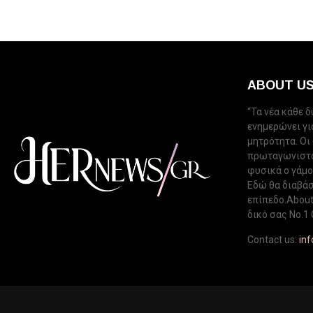
ABOUT U
“Τα νέα κάθε 
ενημερώνει για
μητρότητα. Οι
πρωταγωνιστού
φυσικά ο γάμος
Εδώ θα διαβάσ
επίπεδο.About 
δικό σας Νo.1 
Contact us:
in