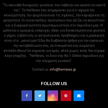
“Τα νέα κάθε δυναμικής γυναίκας που σέβεται και αγαπά τον εαυτό
της”. Το HerNews σας ενημερώνει για ό,τι αφορά την
επικαιρότητα, την ψυχολογία και τις σχέσεις, την καριέρα και τη
μητρότητα. Οι συνεντεύξεις προσώπων που αξίζει να ακουστούν
και η διαφορετικότητα πρωταγωνιστούν στο περιοδικό μας. Η
μόδα και η ομορφιά, υπέροχες ιδέες για δικακόσμηση και φυσικά
ο γάμος, η βάπτιση, οι αστρολογικές προβλέψεις και η μαγειρική
είναι στο... μενού μας! Εδώ θα διαβάσετε άρθρα για την υγεία και
την αυτοβελτίωση σας, σε πνευματικό και σωματικό
επίπεδο.About Us σημαίνει για εμάς, αλλά χωρίς εσάς δεν είχαμε
λόγο ύπαρξης... “HerNews, το δικό σας Νo.1 Online περιοδικό για
την σύγχρονη γυναίκα”.
Contact us:
info@hernews.gr
FOLLOW US