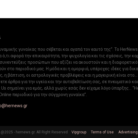
S
δυναμικής γυναίκας που σέβεται και αγαπά τον εαυτό της”. Το HerNews
 ό,τι αφορά την επικαιρότητα, την ψυχολογία και τις σχέσεις, την κα
 συνεντεύξεις προσώπων που αξίζει να ακουστούν και η διαφορετικ
ν στο περιοδικό μας. Η μόδα και η ομορφιά, υπέροχες ιδέες για δικ
, η βάπτιση, οι αστρολογικές προβλέψεις και η μαγειρική είναι στο...
ετε άρθρα για την υγεία και την αυτοβελτίωση σας, σε πνευματικό κα
Us σημαίνει για εμάς, αλλά χωρίς εσάς δεν είχαμε λόγο ύπαρξης... “H
Online περιοδικό για την σύγχρονη γυναίκα”.
fo@hernews.gr
@2025 - hernews.gr. All Right Reserved
Vipgroup
Terms of Use
Advertising