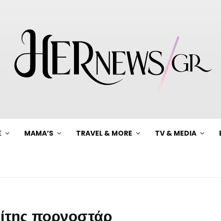
Ξ
MAMA’S
TRAVEL & MORE
TV & MEDIA
νίτης πορνοστάρ