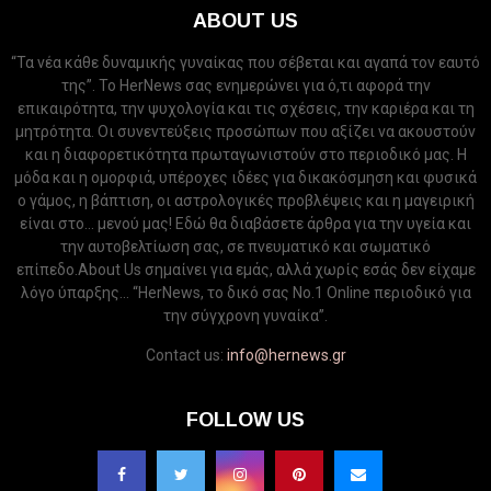
ABOUT US
“Τα νέα κάθε δυναμικής γυναίκας που σέβεται και αγαπά τον εαυτό
της”. Το HerNews σας ενημερώνει για ό,τι αφορά την
επικαιρότητα, την ψυχολογία και τις σχέσεις, την καριέρα και τη
μητρότητα. Οι συνεντεύξεις προσώπων που αξίζει να ακουστούν
και η διαφορετικότητα πρωταγωνιστούν στο περιοδικό μας. Η
μόδα και η ομορφιά, υπέροχες ιδέες για δικακόσμηση και φυσικά
ο γάμος, η βάπτιση, οι αστρολογικές προβλέψεις και η μαγειρική
είναι στο... μενού μας! Εδώ θα διαβάσετε άρθρα για την υγεία και
την αυτοβελτίωση σας, σε πνευματικό και σωματικό
επίπεδο.About Us σημαίνει για εμάς, αλλά χωρίς εσάς δεν είχαμε
λόγο ύπαρξης... “HerNews, το δικό σας Νo.1 Online περιοδικό για
την σύγχρονη γυναίκα”.
Contact us:
info@hernews.gr
FOLLOW US