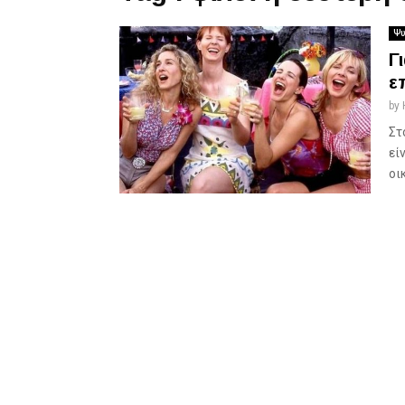
Ψυ
Γ
ε
by
Στ
εί
οικ