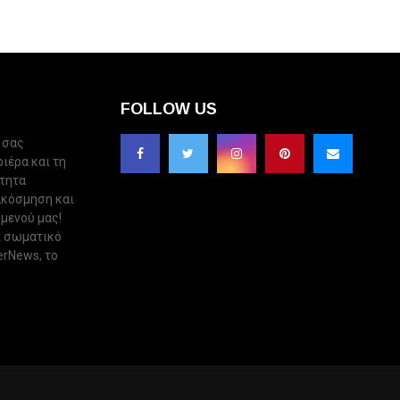
FOLLOW US
 σας
ριέρα και τη
ότητα
ακόσμηση και
 μενού μας!
ι σωματικό
erNews, το