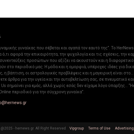
S
δυναμικής γυναίκας που σέβεται και αγαπά τον εαυτό της”. Το HerNews
 ό,τι αφορά την επικαιρότητα, την ψυχολογία και τις σχέσεις, την κα
 συνεντεύξεις προσώπων που αξίζει να ακουστούν και η διαφορετικ
ν στο περιοδικό μας. Η μόδα και η ομορφιά, υπέροχες ιδέες για δικ
, η βάπτιση, οι αστρολογικές προβλέψεις και η μαγειρική είναι στο...
ετε άρθρα για την υγεία και την αυτοβελτίωση σας, σε πνευματικό κα
Us σημαίνει για εμάς, αλλά χωρίς εσάς δεν είχαμε λόγο ύπαρξης... “H
Online περιοδικό για την σύγχρονη γυναίκα”.
fo@hernews.gr
@2025 - hernews.gr. All Right Reserved
Vipgroup
Terms of Use
Advertising