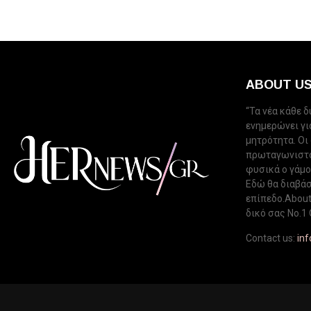
ABOUT U
“Τα νέα κάθε 
ενημερώνει για
μητρότητα. Οι
πρωταγωνιστού
φυσικά ο γάμος
Εδώ θα διαβάσ
επίπεδο.About 
δικό σας Νo.1 
Contact us:
in