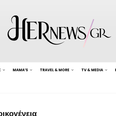
Ξ
MAMA’S
TRAVEL & MORE
TV & MEDIA
οικογένεια