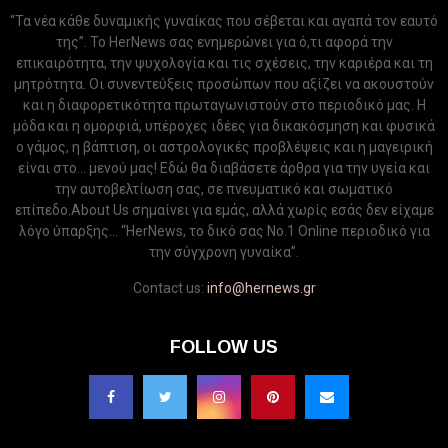
“Τα νέα κάθε δυναμικής γυναίκας που σέβεται και αγαπά τον εαυτό
της”. Το HerNews σας ενημερώνει για ό,τι αφορά την
επικαιρότητα, την ψυχολογία και τις σχέσεις, την καριέρα και τη
μητρότητα. Οι συνεντεύξεις προσώπων που αξίζει να ακουστούν
και η διαφορετικότητα πρωταγωνιστούν στο περιοδικό μας. Η
μόδα και η ομορφιά, υπέροχες ιδέες για δικακόσμηση και φυσικά
ο γάμος, η βάπτιση, οι αστρολογικές προβλέψεις και η μαγειρική
είναι στο... μενού μας! Εδώ θα διαβάσετε άρθρα για την υγεία και
την αυτοβελτίωση σας, σε πνευματικό και σωματικό
επίπεδο.About Us σημαίνει για εμάς, αλλά χωρίς εσάς δεν είχαμε
λόγο ύπαρξης... “HerNews, το δικό σας Νo.1 Online περιοδικό για
την σύγχρονη γυναίκα”.
Contact us:
info@hernews.gr
FOLLOW US