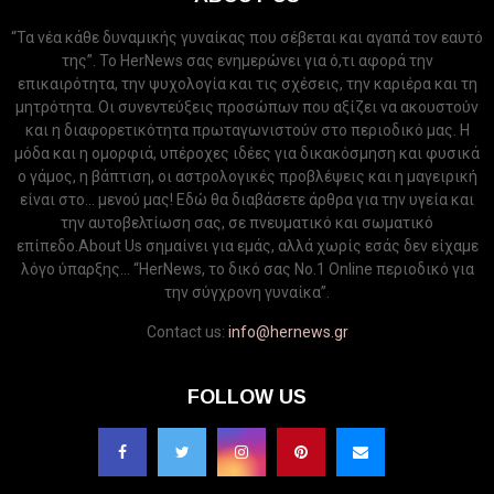
“Τα νέα κάθε δυναμικής γυναίκας που σέβεται και αγαπά τον εαυτό
της”. Το HerNews σας ενημερώνει για ό,τι αφορά την
επικαιρότητα, την ψυχολογία και τις σχέσεις, την καριέρα και τη
μητρότητα. Οι συνεντεύξεις προσώπων που αξίζει να ακουστούν
και η διαφορετικότητα πρωταγωνιστούν στο περιοδικό μας. Η
μόδα και η ομορφιά, υπέροχες ιδέες για δικακόσμηση και φυσικά
ο γάμος, η βάπτιση, οι αστρολογικές προβλέψεις και η μαγειρική
είναι στο... μενού μας! Εδώ θα διαβάσετε άρθρα για την υγεία και
την αυτοβελτίωση σας, σε πνευματικό και σωματικό
επίπεδο.About Us σημαίνει για εμάς, αλλά χωρίς εσάς δεν είχαμε
λόγο ύπαρξης... “HerNews, το δικό σας Νo.1 Online περιοδικό για
την σύγχρονη γυναίκα”.
Contact us:
info@hernews.gr
FOLLOW US