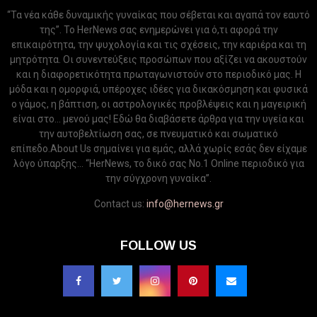
“Τα νέα κάθε δυναμικής γυναίκας που σέβεται και αγαπά τον εαυτό
της”. Το HerNews σας ενημερώνει για ό,τι αφορά την
επικαιρότητα, την ψυχολογία και τις σχέσεις, την καριέρα και τη
μητρότητα. Οι συνεντεύξεις προσώπων που αξίζει να ακουστούν
και η διαφορετικότητα πρωταγωνιστούν στο περιοδικό μας. Η
μόδα και η ομορφιά, υπέροχες ιδέες για δικακόσμηση και φυσικά
ο γάμος, η βάπτιση, οι αστρολογικές προβλέψεις και η μαγειρική
είναι στο... μενού μας! Εδώ θα διαβάσετε άρθρα για την υγεία και
την αυτοβελτίωση σας, σε πνευματικό και σωματικό
επίπεδο.About Us σημαίνει για εμάς, αλλά χωρίς εσάς δεν είχαμε
λόγο ύπαρξης... “HerNews, το δικό σας Νo.1 Online περιοδικό για
την σύγχρονη γυναίκα”.
Contact us:
info@hernews.gr
FOLLOW US