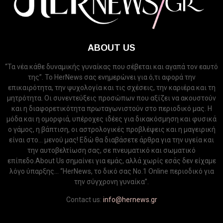
ABOUT US
“Τα νέα κάθε δυναμικής γυναίκας που σέβεται και αγαπά τον εαυτό
της”. Το HerNews σας ενημερώνει για ό,τι αφορά την
επικαιρότητα, την ψυχολογία και τις σχέσεις, την καριέρα και τη
μητρότητα. Οι συνεντεύξεις προσώπων που αξίζει να ακουστούν
και η διαφορετικότητα πρωταγωνιστούν στο περιοδικό μας. Η
μόδα και η ομορφιά, υπέροχες ιδέες για δικακόσμηση και φυσικά
ο γάμος, η βάπτιση, οι αστρολογικές προβλέψεις και η μαγειρική
είναι στο... μενού μας! Εδώ θα διαβάσετε άρθρα για την υγεία και
την αυτοβελτίωση σας, σε πνευματικό και σωματικό
επίπεδο.About Us σημαίνει για εμάς, αλλά χωρίς εσάς δεν είχαμε
λόγο ύπαρξης... “HerNews, το δικό σας Νo.1 Online περιοδικό για
την σύγχρονη γυναίκα”.
Contact us:
info@hernews.gr