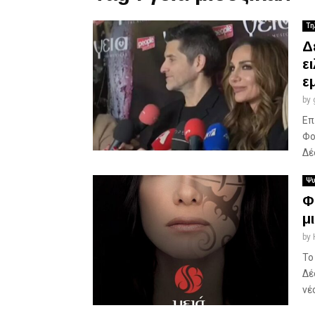
Τη
Δ
ε
ε
by
Επ
Φο
Δέ
Ψυ
Φ
μ
by
Το
Δέ
νέο