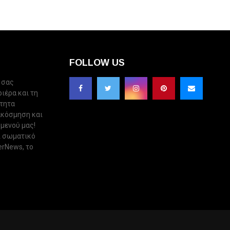
FOLLOW US
 σας
ριέρα και τη
ότητα
ακόσμηση και
 μενού μας!
ι σωματικό
erNews, το