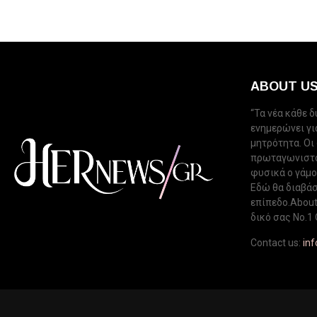
ABOUT U
“Τα νέα κάθε 
ενημερώνει για
μητρότητα. Οι
πρωταγωνιστού
φυσικά ο γάμος
Εδώ θα διαβάσ
επίπεδο.About 
δικό σας Νo.1 
Contact us:
in