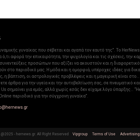
S
δυναμικής γυναίκας που σέβεται και αγαπά τον εαυτό της”. Το HerNews
 ό,τι αφορά την επικαιρότητα, την ψυχολογία και τις σχέσεις, την κα
 συνεντεύξεις προσώπων που αξίζει να ακουστούν και η διαφορετικ
ν στο περιοδικό μας. Η μόδα και η ομορφιά, υπέροχες ιδέες για δικ
, η βάπτιση, οι αστρολογικές προβλέψεις και η μαγειρική είναι στο...
ετε άρθρα για την υγεία και την αυτοβελτίωση σας, σε πνευματικό κα
Us σημαίνει για εμάς, αλλά χωρίς εσάς δεν είχαμε λόγο ύπαρξης... “H
Online περιοδικό για την σύγχρονη γυναίκα”.
fo@hernews.gr
@2025 - hernews.gr. All Right Reserved
Vipgroup
Terms of Use
Advertising