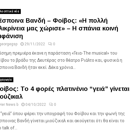
λεοπτικά νέα
έσποινα Βανδή – Φοίβος: «Η πολλή
ιλικρίνεια μας χώρισε» – Η σπάνια κοινή
μφάνιση
georgegsp
29/11/2022
0
ίσημη πρεμιέρα έκανε η παράσταση «Γεια-The musical» του
ίβου το βράδυ της Δευτέρας στο θέατρο Ριάλτο και, φυσικά η
σποινα Βανδή ήταν εκεί. Δέκα χρόνια...
χαγωγία
οίβος: Το 4 φορές πλατινένιο “γειά” γίνεται
ιούζικαλ
Her News b
04/10/2022
0
 “γειά” όπου φέρει την υπογραφή του Φοίβου και την φωνή της
σποινας Βανδή γίνεται μιούζικαλ και ακούγεται ότι θα είναι το
 talk of...