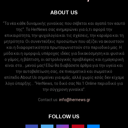
ABOUT US
“Τα νέα κάθε δυναμικής γυναίκας που σέβεται και αγαπά τον εαυτό
της”. Το HerNews σας ενημερώνει για ό,τι αφορά την
επικαιρότητα, την ψυχολογία και τις σχέσεις, την καριέρα και τη
μητρότητα. Οι συνεντεύξεις προσώπων που αξίζει να ακουστούν
και η διαφορετικότητα πρωταγωνιστούν στο περιοδικό μας. Η
μόδα και η ομορφιά, υπέροχες ιδέες για δικακόσμηση και φυσικά
ο γάμος, η βάπτιση, οι αστρολογικές προβλέψεις και η μαγειρική
είναι στο... μενού μας! Εδώ θα διαβάσετε άρθρα για την υγεία και
την αυτοβελτίωση σας, σε πνευματικό και σωματικό
επίπεδο.About Us σημαίνει για εμάς, αλλά χωρίς εσάς δεν είχαμε
λόγο ύπαρξης... “HerNews, το δικό σας Νo.1 Online περιοδικό για
την σύγχρονη γυναίκα”.
Contact us:
info@hernews.gr
FOLLOW US