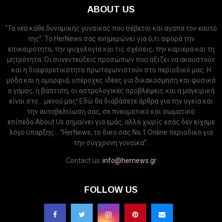
ABOUT US
“Τα νέα κάθε δυναμικής γυναίκας που σέβεται και αγαπά τον εαυτό
της”. Το HerNews σας ενημερώνει για ό,τι αφορά την
επικαιρότητα, την ψυχολογία και τις σχέσεις, την καριέρα και τη
μητρότητα. Οι συνεντεύξεις προσώπων που αξίζει να ακουστούν
και η διαφορετικότητα πρωταγωνιστούν στο περιοδικό μας. Η
μόδα και η ομορφιά, υπέροχες ιδέες για δικακόσμηση και φυσικά
ο γάμος, η βάπτιση, οι αστρολογικές προβλέψεις και η μαγειρική
είναι στο... μενού μας! Εδώ θα διαβάσετε άρθρα για την υγεία και
την αυτοβελτίωση σας, σε πνευματικό και σωματικό
επίπεδο.About Us σημαίνει για εμάς, αλλά χωρίς εσάς δεν είχαμε
λόγο ύπαρξης... “HerNews, το δικό σας Νo.1 Online περιοδικό για
την σύγχρονη γυναίκα”.
Contact us:
info@hernews.gr
FOLLOW US