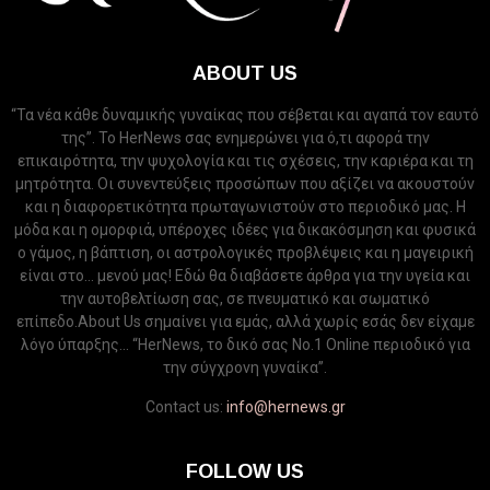
ABOUT US
“Τα νέα κάθε δυναμικής γυναίκας που σέβεται και αγαπά τον εαυτό
της”. Το HerNews σας ενημερώνει για ό,τι αφορά την
επικαιρότητα, την ψυχολογία και τις σχέσεις, την καριέρα και τη
μητρότητα. Οι συνεντεύξεις προσώπων που αξίζει να ακουστούν
και η διαφορετικότητα πρωταγωνιστούν στο περιοδικό μας. Η
μόδα και η ομορφιά, υπέροχες ιδέες για δικακόσμηση και φυσικά
ο γάμος, η βάπτιση, οι αστρολογικές προβλέψεις και η μαγειρική
είναι στο... μενού μας! Εδώ θα διαβάσετε άρθρα για την υγεία και
την αυτοβελτίωση σας, σε πνευματικό και σωματικό
επίπεδο.About Us σημαίνει για εμάς, αλλά χωρίς εσάς δεν είχαμε
λόγο ύπαρξης... “HerNews, το δικό σας Νo.1 Online περιοδικό για
την σύγχρονη γυναίκα”.
Contact us:
info@hernews.gr
FOLLOW US