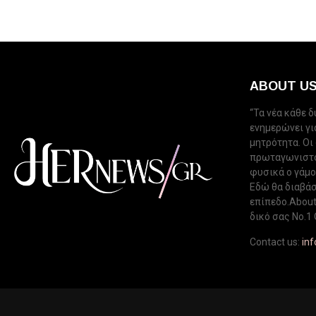
ABOUT U
“Τα νέα κάθε 
ενημερώνει για
μητρότητα. Οι
πρωταγωνιστού
φυσικά ο γάμος
Εδώ θα διαβάσ
επίπεδο.About 
δικό σας Νo.1 
Contact us:
in