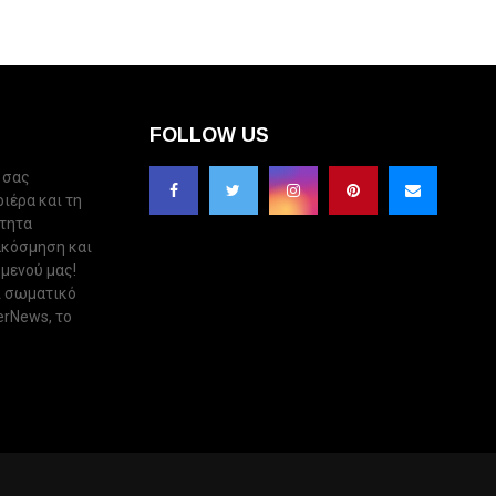
FOLLOW US
 σας
ριέρα και τη
ότητα
ακόσμηση και
 μενού μας!
ι σωματικό
erNews, το