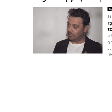
Τη
Γ
έ
τ
by
Ο 
μο
Γι