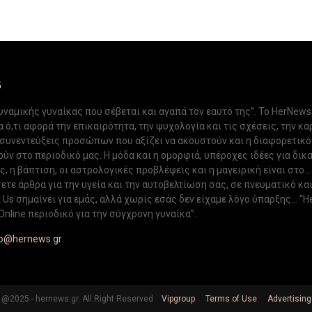
S
δυναμικής γυναίκας που σέβεται και αγαπά τον εαυτό της”. Το HerNews
 ό,τι αφορά την επικαιρότητα, την ψυχολογία και τις σχέσεις, την κα
 συνεντεύξεις προσώπων που αξίζει να ακουστούν και η διαφορετικ
ν στο περιοδικό μας. Η μόδα και η ομορφιά, υπέροχες ιδέες για δικ
, η βάπτιση, οι αστρολογικές προβλέψεις και η μαγειρική είναι στο...
ετε άρθρα για την υγεία και την αυτοβελτίωση σας, σε πνευματικό κα
Us σημαίνει για εμάς, αλλά χωρίς εσάς δεν είχαμε λόγο ύπαρξης... “H
Online περιοδικό για την σύγχρονη γυναίκα”.
fo@hernews.gr
@2025 - hernews.gr. All Right Reserved
Vipgroup
Terms of Use
Advertising