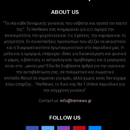
ABOUT US
“Τα νέα κάθε δυναμικής γυναίκας που σέβεται και αγαπά τον εαυτό
της”. Το HerNews σας ενημερώνει για ό,τι αφορά την
επικαιρότητα, την ψυχολογία και τις σχέσεις, την καριέρα και τη
μητρότητα. Οι συνεντεύξεις προσώπων που αξίζει να ακουστούν
και η διαφορετικότητα πρωταγωνιστούν στο περιοδικό μας. Η
μόδα και η ομορφιά, υπέροχες ιδέες για δικακόσμηση και φυσικά
ο γάμος, η βάπτιση, οι αστρολογικές προβλέψεις και η μαγειρική
είναι στο... μενού μας! Εδώ θα διαβάσετε άρθρα για την υγεία και
την αυτοβελτίωση σας, σε πνευματικό και σωματικό
επίπεδο.About Us σημαίνει για εμάς, αλλά χωρίς εσάς δεν είχαμε
λόγο ύπαρξης... “HerNews, το δικό σας Νo.1 Online περιοδικό για
την σύγχρονη γυναίκα”.
Contact us:
info@hernews.gr
FOLLOW US