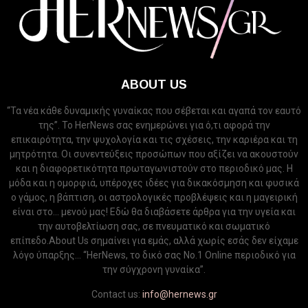
ABOUT US
“Τα νέα κάθε δυναμικής γυναίκας που σέβεται και αγαπά τον εαυτό
της”. Το HerNews σας ενημερώνει για ό,τι αφορά την
επικαιρότητα, την ψυχολογία και τις σχέσεις, την καριέρα και τη
μητρότητα. Οι συνεντεύξεις προσώπων που αξίζει να ακουστούν
και η διαφορετικότητα πρωταγωνιστούν στο περιοδικό μας. Η
μόδα και η ομορφιά, υπέροχες ιδέες για δικακόσμηση και φυσικά
ο γάμος, η βάπτιση, οι αστρολογικές προβλέψεις και η μαγειρική
είναι στο... μενού μας! Εδώ θα διαβάσετε άρθρα για την υγεία και
την αυτοβελτίωση σας, σε πνευματικό και σωματικό
επίπεδο.About Us σημαίνει για εμάς, αλλά χωρίς εσάς δεν είχαμε
λόγο ύπαρξης... “HerNews, το δικό σας Νo.1 Online περιοδικό για
την σύγχρονη γυναίκα”.
Contact us:
info@hernews.gr