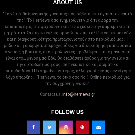
ABOUT US
“Τα νέα κάθε δυναμικής γυναίκας που σέβεται και αγαπά τον εαυτό
της”. Το HerNews σας ενημερώνει για ό,τι αφορά την
επικαιρότητα, την ψυχολογία και τις σχέσεις, την καριέρα και τη
μητρότητα. Οι συνεντεύξεις προσώπων που αξίζει να ακουστούν
και η διαφορετικότητα πρωταγωνιστούν στο περιοδικό μας. Η
μόδα και η ομορφιά, υπέροχες ιδέες για δικακόσμηση και φυσικά
ο γάμος, η βάπτιση, οι αστρολογικές προβλέψεις και η μαγειρική
είναι στο... μενού μας! Εδώ θα διαβάσετε άρθρα για την υγεία και
την αυτοβελτίωση σας, σε πνευματικό και σωματικό
επίπεδο.About Us σημαίνει για εμάς, αλλά χωρίς εσάς δεν είχαμε
λόγο ύπαρξης... “HerNews, το δικό σας Νo.1 Online περιοδικό για
την σύγχρονη γυναίκα”.
Contact us:
info@hernews.gr
FOLLOW US