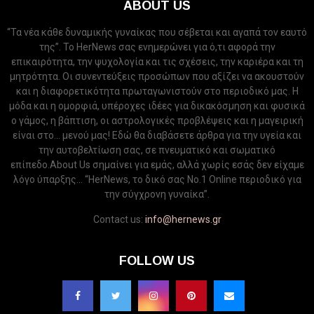
ABOUT US
“Τα νέα κάθε δυναμικής γυναίκας που σέβεται και αγαπά τον εαυτό
της”. Το HerNews σας ενημερώνει για ό,τι αφορά την
επικαιρότητα, την ψυχολογία και τις σχέσεις, την καριέρα και τη
μητρότητα. Οι συνεντεύξεις προσώπων που αξίζει να ακουστούν
και η διαφορετικότητα πρωταγωνιστούν στο περιοδικό μας. Η
μόδα και η ομορφιά, υπέροχες ιδέες για δικακόσμηση και φυσικά
ο γάμος, η βάπτιση, οι αστρολογικές προβλέψεις και η μαγειρική
είναι στο... μενού μας! Εδώ θα διαβάσετε άρθρα για την υγεία και
την αυτοβελτίωση σας, σε πνευματικό και σωματικό
επίπεδο.About Us σημαίνει για εμάς, αλλά χωρίς εσάς δεν είχαμε
λόγο ύπαρξης... “HerNews, το δικό σας Νo.1 Online περιοδικό για
την σύγχρονη γυναίκα”.
Contact us:
info@hernews.gr
FOLLOW US