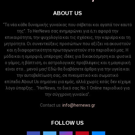
ABOUT US
“Τα νέα κάθε δυναμικής γυναίκας που σέβεται και αγαπά τον εαυτό
της”. Το HerNews σας ενημερώνει για ό,τι αφορά την
επικαιρότητα, την ψυχολογία και τις σχέσεις, την καριέρα και τη
μητρότητα. Οι συνεντεύξεις προσώπων που αξίζει να ακουστούν
και η διαφορετικότητα πρωταγωνιστούν στο περιοδικό μας. Η
μόδα και η ομορφιά, υπέροχες ιδέες για δικακόσμηση και φυσικά
ο γάμος, η βάπτιση, οι αστρολογικές προβλέψεις και η μαγειρική
είναι στο... μενού μας! Εδώ θα διαβάσετε άρθρα για την υγεία και
την αυτοβελτίωση σας, σε πνευματικό και σωματικό
επίπεδο.About Us σημαίνει για εμάς, αλλά χωρίς εσάς δεν είχαμε
λόγο ύπαρξης... “HerNews, το δικό σας Νo.1 Online περιοδικό για
την σύγχρονη γυναίκα”.
Contact us:
info@hernews.gr
FOLLOW US