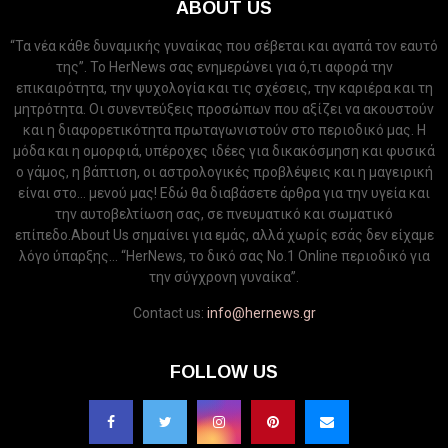
ABOUT US
“Τα νέα κάθε δυναμικής γυναίκας που σέβεται και αγαπά τον εαυτό
της”. Το HerNews σας ενημερώνει για ό,τι αφορά την
επικαιρότητα, την ψυχολογία και τις σχέσεις, την καριέρα και τη
μητρότητα. Οι συνεντεύξεις προσώπων που αξίζει να ακουστούν
και η διαφορετικότητα πρωταγωνιστούν στο περιοδικό μας. Η
μόδα και η ομορφιά, υπέροχες ιδέες για δικακόσμηση και φυσικά
ο γάμος, η βάπτιση, οι αστρολογικές προβλέψεις και η μαγειρική
είναι στο... μενού μας! Εδώ θα διαβάσετε άρθρα για την υγεία και
την αυτοβελτίωση σας, σε πνευματικό και σωματικό
επίπεδο.About Us σημαίνει για εμάς, αλλά χωρίς εσάς δεν είχαμε
λόγο ύπαρξης... “HerNews, το δικό σας Νo.1 Online περιοδικό για
την σύγχρονη γυναίκα”.
Contact us:
info@hernews.gr
FOLLOW US