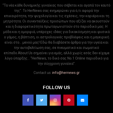
“Τα νέα κάθε δυναμικής γυναίκας που σέβεται και αγαπά τον εαυτό
της”. Το HerNews σας ενημερώνει για ό,τι αφορά την
επικαιρότητα, την ψυχολογία και τις σχέσεις, την καριέρα και τη
μητρότητα. Οι συνεντεύξεις προσώπων που αξίζει να ακουστούν
και η διαφορετικότητα πρωταγωνιστούν στο περιοδικό μας. Η
μόδα και η ομορφιά, υπέροχες ιδέες για δικακόσμηση και φυσικά
ο γάμος, η βάπτιση, οι αστρολογικές προβλέψεις και η μαγειρική
είναι στο... μενού μας! Εδώ θα διαβάσετε άρθρα για την υγεία και
την αυτοβελτίωση σας, σε πνευματικό και σωματικό
επίπεδο.About Us σημαίνει για εμάς, αλλά χωρίς εσάς δεν είχαμε
λόγο ύπαρξης... “HerNews, το δικό σας Νo.1 Online περιοδικό για
την σύγχρονη γυναίκα”.
Contact us:
info@hernews.gr
FOLLOW US