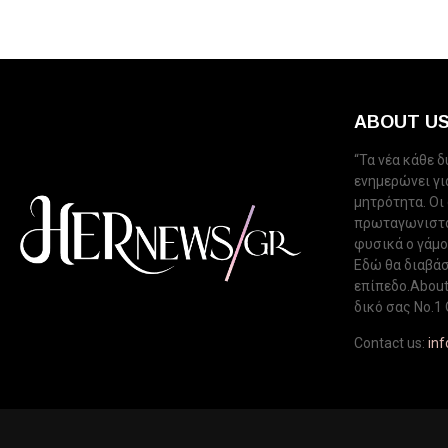
ABOUT U
“Τα νέα κάθε 
ενημερώνει για
μητρότητα. Οι
πρωταγωνιστού
φυσικά ο γάμος
Εδώ θα διαβάσ
επίπεδο.About 
δικό σας Νo.1 
Contact us:
in