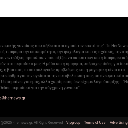
S
δυναμικής γυναίκας που σέβεται και αγαπά τον εαυτό της”. Το HerNews
 ό,τι αφορά την επικαιρότητα, την ψυχολογία και τις σχέσεις, την κα
 συνεντεύξεις προσώπων που αξίζει να ακουστούν και η διαφορετικ
ν στο περιοδικό μας. Η μόδα και η ομορφιά, υπέροχες ιδέες για δικ
, η βάπτιση, οι αστρολογικές προβλέψεις και η μαγειρική είναι στο...
ετε άρθρα για την υγεία και την αυτοβελτίωση σας, σε πνευματικό κα
Us σημαίνει για εμάς, αλλά χωρίς εσάς δεν είχαμε λόγο ύπαρξης... “H
Online περιοδικό για την σύγχρονη γυναίκα”.
fo@hernews.gr
@2025 - hernews.gr. All Right Reserved
Vipgroup
Terms of Use
Advertising