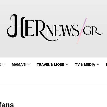
Ξ
MAMA’S
TRAVEL & MORE
TV & MEDIA
yfans