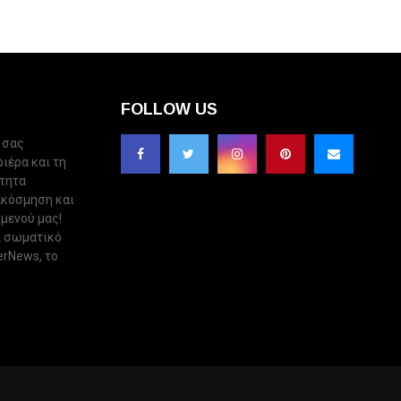
FOLLOW US
 σας
ριέρα και τη
ότητα
ακόσμηση και
 μενού μας!
ι σωματικό
erNews, το