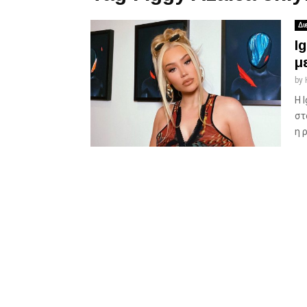
Δι
I
μ
by
Η 
στ
η 