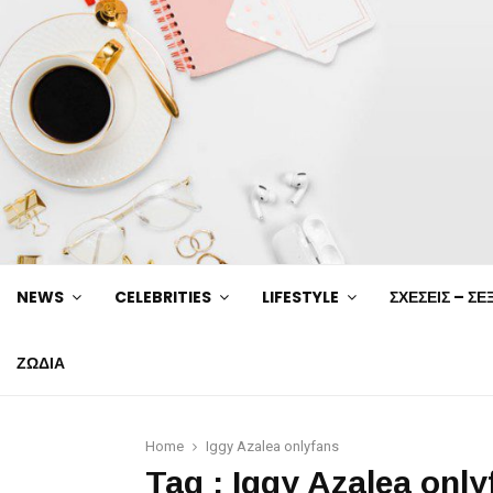
NEWS
CELEBRITIES
LIFESTYLE
ΣΧΕΣΕΙΣ – ΣΕ
ΖΩΔΙΑ
Home
Iggy Azalea onlyfans
Tag : Iggy Azalea onl