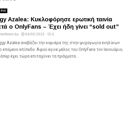
εθνή
ggy Azalea: Κυκλοφόρησε ερωτική ταινία
ετά ο OnlyFans – Έχει ήδη γίνει “sold out”
HerNews ka
04/05/2023
0
Iggy Azalea ανεβάζει την καριέρα της στην ψυχαγωγία ενηλίκων
ο επόμενο επίπεδο. Αφού έγινε μέλος του OnlyFans τον Ιανουάριο,
ράπερ έχει τώρα επιταχύνει τα πράγματα...