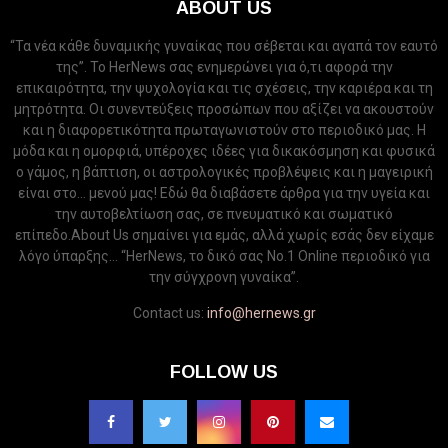
ABOUT US
“Τα νέα κάθε δυναμικής γυναίκας που σέβεται και αγαπά τον εαυτό
της”. Το HerNews σας ενημερώνει για ό,τι αφορά την
επικαιρότητα, την ψυχολογία και τις σχέσεις, την καριέρα και τη
μητρότητα. Οι συνεντεύξεις προσώπων που αξίζει να ακουστούν
και η διαφορετικότητα πρωταγωνιστούν στο περιοδικό μας. Η
μόδα και η ομορφιά, υπέροχες ιδέες για δικακόσμηση και φυσικά
ο γάμος, η βάπτιση, οι αστρολογικές προβλέψεις και η μαγειρική
είναι στο... μενού μας! Εδώ θα διαβάσετε άρθρα για την υγεία και
την αυτοβελτίωση σας, σε πνευματικό και σωματικό
επίπεδο.About Us σημαίνει για εμάς, αλλά χωρίς εσάς δεν είχαμε
λόγο ύπαρξης... “HerNews, το δικό σας Νo.1 Online περιοδικό για
την σύγχρονη γυναίκα”.
Contact us:
info@hernews.gr
FOLLOW US