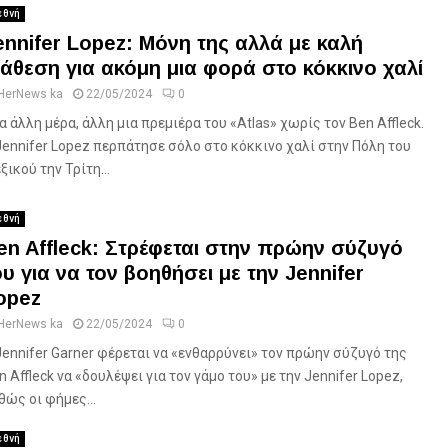
εθνή
ennifer Lopez: Μόνη της αλλά με καλή
ιάθεση για ακόμη μια φορά στο κόκκινο χαλί
HerNews ka
22/05/2024
0
α άλλη μέρα, άλλη μια πρεμιέρα του «Atlas» χωρίς τον Ben Affleck.
Jennifer Lopez περπάτησε σόλο στο κόκκινο χαλί στην Πόλη του
ξικού την Τρίτη...
εθνή
en Affleck: Στρέφεται στην πρώην σύζυγό
ου για να τον βοηθήσει με την Jennifer
opez
HerNews ka
22/05/2024
0
Jennifer Garner φέρεται να «ενθαρρύνει» τον πρώην σύζυγό της
n Affleck να «δουλέψει για τον γάμο του» με την Jennifer Lopez,
θώς οι φήμες...
εθνή