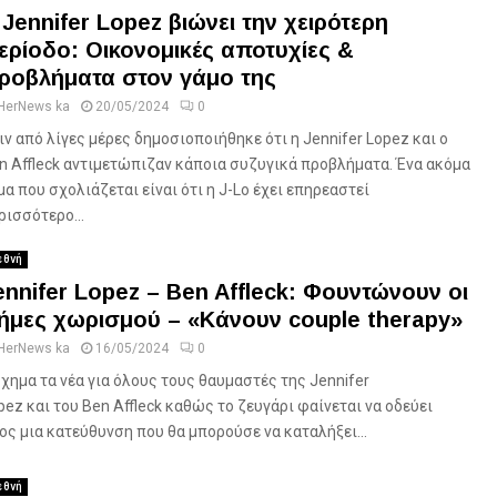
 Jennifer Lopez βιώνει την χειρότερη
ερίοδο: Οικονομικές αποτυχίες &
ροβλήματα στον γάμο της
HerNews ka
20/05/2024
0
ιν από λίγες μέρες δημοσιοποιήθηκε ότι η Jennifer Lopez και ο
n Affleck αντιμετώπιζαν κάποια συζυγικά προβλήματα. Ένα ακόμα
μα που σχολιάζεται είναι ότι η J-Lo έχει επηρεαστεί
ρισσότερο...
εθνή
ennifer Lopez – Ben Affleck: Φουντώνουν οι
ήμες χωρισμού – «Κάνουν couple therapy»
HerNews ka
16/05/2024
0
χημα τα νέα για όλους τους θαυμαστές της Jennifer
pez και του Ben Affleck καθώς το ζευγάρι φαίνεται να οδεύει
ος μια κατεύθυνση που θα μπορούσε να καταλήξει...
εθνή