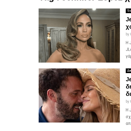
So
J
χ
by
Η 
JL
γάμ
Δι
J
δ
δ
by
Η 
σχ
απ