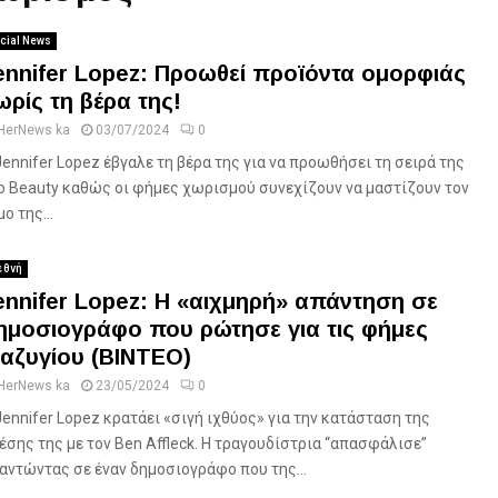
cial News
ennifer Lopez: Προωθεί προϊόντα ομορφιάς
ωρίς τη βέρα της!
HerNews ka
03/07/2024
0
Jennifer Lopez έβγαλε τη βέρα της για να προωθήσει τη σειρά της
o Beauty καθώς οι φήμες χωρισμού συνεχίζουν να μαστίζουν τον
ο της...
εθνή
ennifer Lopez: Η «αιχμηρή» απάντηση σε
ημοσιογράφο που ρώτησε για τις φήμες
ιαζυγίου (ΒΙΝΤΕΟ)
HerNews ka
23/05/2024
0
Jennifer Lopez κρατάει «σιγή ιχθύος» για την κατάσταση της
έσης της με τον Ben Affleck. Η τραγουδίστρια “απασφάλισε”
αντώντας σε έναν δημοσιογράφο που της...