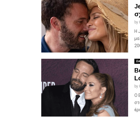
J
σ
by
Η 
μα
20
Δι
B
L
by
Ο 
στ
έρ