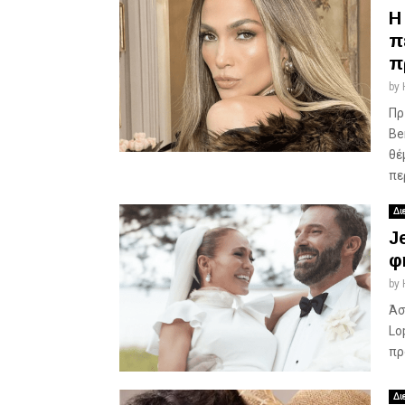
Η
π
π
by
Πρ
Be
θέ
πε
Δι
J
φ
by
Άσ
Lo
πρ
Δι