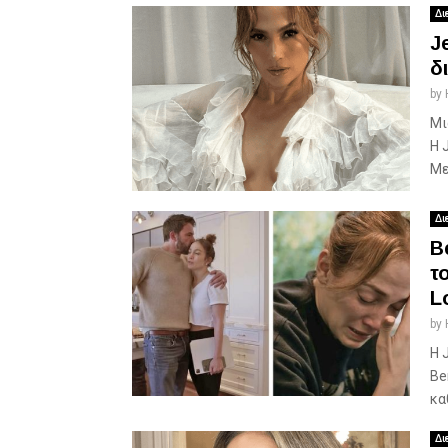
Δι
J
δ
by
Μι
Η 
Με
Δι
B
τ
L
by
Η 
Be
κα
Δι