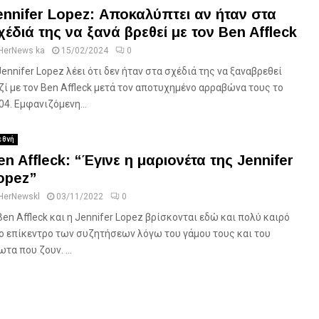
ennifer Lopez: Αποκαλύπτει αν ήταν στα
χέδιά της να ξανά βρεθεί με τον Ben Affleck
HerNews ka
15/02/2024
0
Jennifer Lopez λέει ότι δεν ήταν στα σχέδιά της να ξαναβρεθεί
ζί με τον Ben Affleck μετά τον αποτυχημένο αρραβώνα τους το
04. Εμφανιζόμενη...
εθνή
en Affleck: “Έγινε η μαριονέτα της Jennifer
opez”
HerNewskl
03/11/2022
0
Ben Affleck και η Jennifer Lopez βρίσκονται εδώ και πολύ καιρό
ο επίκεντρο των συζητήσεων λόγω του γάμου τους και του
ωτα που ζουν. ...