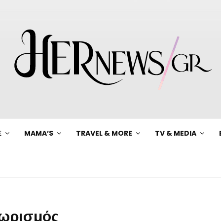
Ξ
MAMA’S
TRAVEL & MORE
TV & MEDIA
χωρισμός