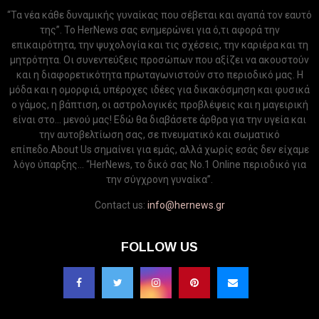
“Τα νέα κάθε δυναμικής γυναίκας που σέβεται και αγαπά τον εαυτό
της”. Το HerNews σας ενημερώνει για ό,τι αφορά την
επικαιρότητα, την ψυχολογία και τις σχέσεις, την καριέρα και τη
μητρότητα. Οι συνεντεύξεις προσώπων που αξίζει να ακουστούν
και η διαφορετικότητα πρωταγωνιστούν στο περιοδικό μας. Η
μόδα και η ομορφιά, υπέροχες ιδέες για δικακόσμηση και φυσικά
ο γάμος, η βάπτιση, οι αστρολογικές προβλέψεις και η μαγειρική
είναι στο... μενού μας! Εδώ θα διαβάσετε άρθρα για την υγεία και
την αυτοβελτίωση σας, σε πνευματικό και σωματικό
επίπεδο.About Us σημαίνει για εμάς, αλλά χωρίς εσάς δεν είχαμε
λόγο ύπαρξης... “HerNews, το δικό σας Νo.1 Online περιοδικό για
την σύγχρονη γυναίκα”.
Contact us:
info@hernews.gr
FOLLOW US