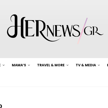
Ξ
MAMA’S
TRAVEL & MORE
TV & MEDIA
ο