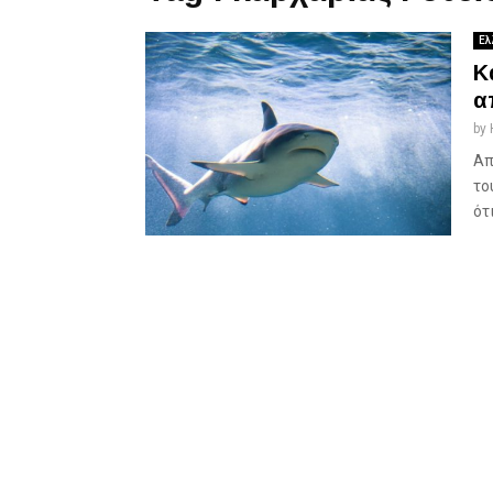
Ελ
Κ
α
by
Απ
το
ότι