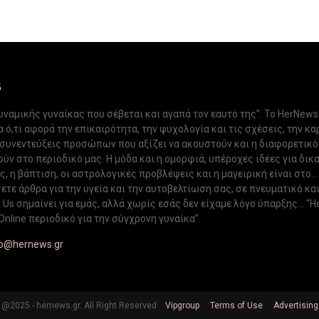
S
δυναμικής γυναίκας που σέβεται και αγαπά τον εαυτό της”. Το HerNews
 ό,τι αφορά την επικαιρότητα, την ψυχολογία και τις σχέσεις, την κα
 συνεντεύξεις προσώπων που αξίζει να ακουστούν και η διαφορετικ
ν στο περιοδικό μας. Η μόδα και η ομορφιά, υπέροχες ιδέες για δικ
, η βάπτιση, οι αστρολογικές προβλέψεις και η μαγειρική είναι στο...
ετε άρθρα για την υγεία και την αυτοβελτίωση σας, σε πνευματικό κα
Us σημαίνει για εμάς, αλλά χωρίς εσάς δεν είχαμε λόγο ύπαρξης... “H
Online περιοδικό για την σύγχρονη γυναίκα”.
fo@hernews.gr
@2025 - hernews.gr. All Right Reserved
Vipgroup
Terms of Use
Advertising