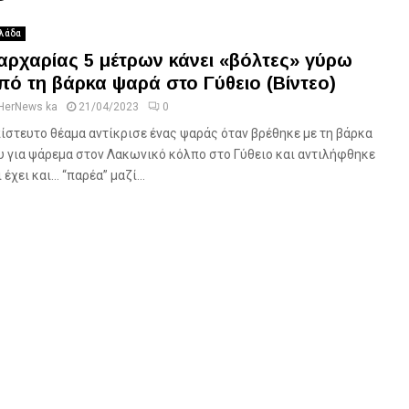
λάδα
αρχαρίας 5 μέτρων κάνει «βόλτες» γύρω
πό τη βάρκα ψαρά στο Γύθειο (Βίντεο)
HerNews ka
21/04/2023
0
ίστευτο θέαμα αντίκρισε ένας ψαράς όταν βρέθηκε με τη βάρκα
υ για ψάρεμα στον Λακωνικό κόλπο στο Γύθειο και αντιλήφθηκε
 έχει και… “παρέα” μαζί...