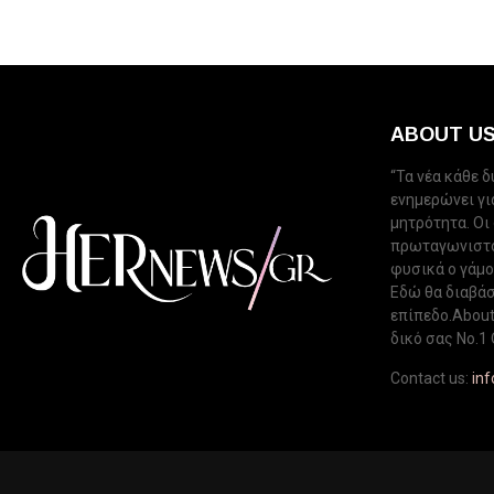
ABOUT U
“Τα νέα κάθε 
ενημερώνει για
μητρότητα. Οι
πρωταγωνιστού
φυσικά ο γάμος
Εδώ θα διαβάσ
επίπεδο.About 
δικό σας Νo.1 
Contact us:
in