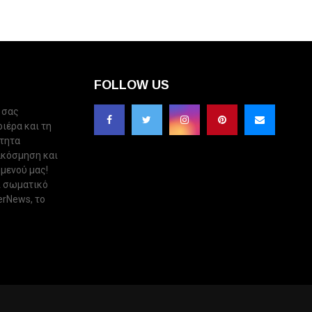
FOLLOW US
 σας
ριέρα και τη
ότητα
ακόσμηση και
 μενού μας!
ι σωματικό
erNews, το