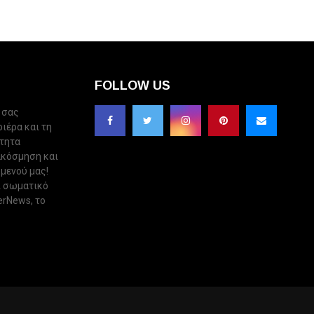
FOLLOW US
 σας
ριέρα και τη
ότητα
ακόσμηση και
 μενού μας!
ι σωματικό
erNews, το