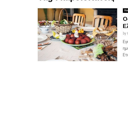
He
Ο
Ε
by
Εγ
ημ
Ετ