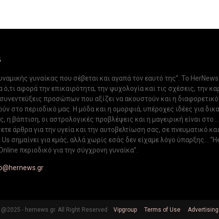
S
δυναμικής γυναίκας που σέβεται και αγαπά τον εαυτό της”. Το HerNews
 ό,τι αφορά την επικαιρότητα, την ψυχολογία και τις σχέσεις, την κα
 συνεντεύξεις προσώπων που αξίζει να ακουστούν και η διαφορετικ
ν στο περιοδικό μας. Η μόδα και η ομορφιά, υπέροχες ιδέες για δικ
, η βάπτιση, οι αστρολογικές προβλέψεις και η μαγειρική είναι στο...
ετε άρθρα για την υγεία και την αυτοβελτίωση σας, σε πνευματικό κα
Us σημαίνει για εμάς, αλλά χωρίς εσάς δεν είχαμε λόγο ύπαρξης... “H
Online περιοδικό για την σύγχρονη γυναίκα”.
fo@hernews.gr
@2025 - hernews.gr. All Right Reserved
Vipgroup
Terms of Use
Advertising