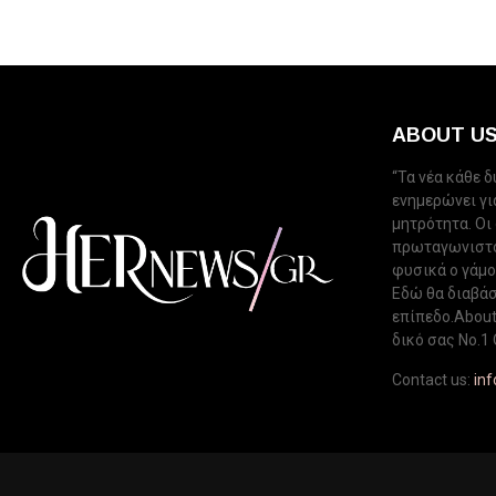
ABOUT U
“Τα νέα κάθε 
ενημερώνει για
μητρότητα. Οι
πρωταγωνιστού
φυσικά ο γάμος
Εδώ θα διαβάσ
επίπεδο.About 
δικό σας Νo.1 
Contact us:
in