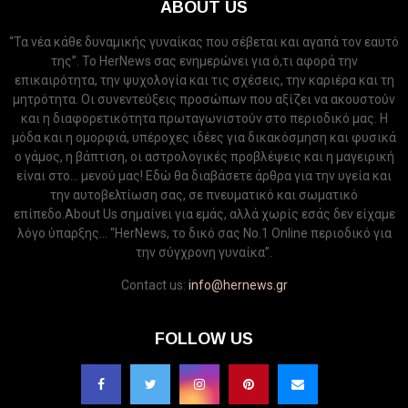
ABOUT US
“Τα νέα κάθε δυναμικής γυναίκας που σέβεται και αγαπά τον εαυτό
της”. Το HerNews σας ενημερώνει για ό,τι αφορά την
επικαιρότητα, την ψυχολογία και τις σχέσεις, την καριέρα και τη
μητρότητα. Οι συνεντεύξεις προσώπων που αξίζει να ακουστούν
και η διαφορετικότητα πρωταγωνιστούν στο περιοδικό μας. Η
μόδα και η ομορφιά, υπέροχες ιδέες για δικακόσμηση και φυσικά
ο γάμος, η βάπτιση, οι αστρολογικές προβλέψεις και η μαγειρική
είναι στο... μενού μας! Εδώ θα διαβάσετε άρθρα για την υγεία και
την αυτοβελτίωση σας, σε πνευματικό και σωματικό
επίπεδο.About Us σημαίνει για εμάς, αλλά χωρίς εσάς δεν είχαμε
λόγο ύπαρξης... “HerNews, το δικό σας Νo.1 Online περιοδικό για
την σύγχρονη γυναίκα”.
Contact us:
info@hernews.gr
FOLLOW US