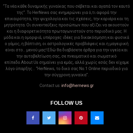
“Τα νέα κάθε δυναμικής γυναίκας που σέβεται και αγαπά τον εαυτό
της”. Το HerNews σας ενημερώνει για ό,τι αφορά την
επικαιρότητα, την ψυχολογία και τις σχέσεις, την καριέρα και τη
μητρότητα. Οι συνεντεύξεις προσώπων που αξίζει να ακουστούν
και η διαφορετικότητα πρωταγωνιστούν στο περιοδικό μας. Η
μόδα και η ομορφιά, υπέροχες ιδέες για δικακόσμηση και φυσικά
ο γάμος, η βάπτιση, οι αστρολογικές προβλέψεις και η μαγειρική
είναι στο... μενού μας! Εδώ θα διαβάσετε άρθρα για την υγεία και
την αυτοβελτίωση σας, σε πνευματικό και σωματικό
επίπεδο.About Us σημαίνει για εμάς, αλλά χωρίς εσάς δεν είχαμε
λόγο ύπαρξης... “HerNews, το δικό σας Νo.1 Online περιοδικό για
την σύγχρονη γυναίκα”.
Contact us:
info@hernews.gr
FOLLOW US