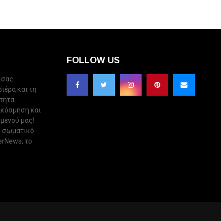
FOLLOW US
 σας
ριέρα και τη
ότητα
ακόσμηση και
 μενού μας!
ι σωματικό
erNews, το