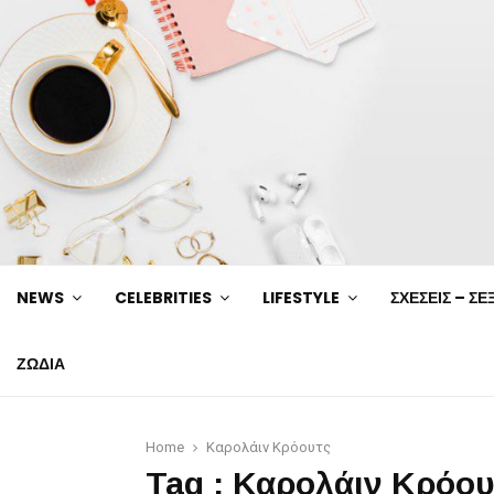
NEWS
CELEBRITIES
LIFESTYLE
ΣΧΕΣΕΙΣ – ΣΕ
ΖΩΔΙΑ
Home
Καρολάιν Κρόουτς
Tag : Καρολάιν Κρόου