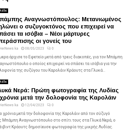
λάδα
πάμπης Αναγνωστόπουλος: Μετανιωμένος
ηλώνει ο συζυγοκτόνος που επιχειρεί να
πάσει τα ισόβια – Νέοι μάρτυρες
περάσπισης οι γονείς του
HerNews ka
08/05/2023
0
μερα άρχισε το Εφετείο μετά από τρεις διακοπές, για τον Μπάμπη
αγνωστόπουλο ο οποίος επιχειρεί να σπάσει τα ισόβια για την
λοφονία της συζύγου του Καρολάιν Κράουτς στα Γλυκά...
λάδα
λυκά Νερά: Πρώτη φωτογραφία της Λυδίας
 χρόνια μετά την δολοφονία της Καρολάιν
HerNews ka
12/04/2023
0
ο χρόνια μετά την δολοφονία της Καρολάιν από τον σύζυγό
ς Μπάμπη Αναγνωστόπουλο στο σπίτι τους στα Γλυκά Νερά, ο
έιβιντ Κράουτς δημοσίευσε φωτογραφία της μικρής Λυδίας.