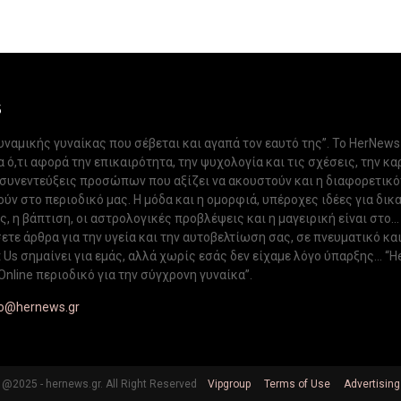
S
δυναμικής γυναίκας που σέβεται και αγαπά τον εαυτό της”. Το HerNews
 ό,τι αφορά την επικαιρότητα, την ψυχολογία και τις σχέσεις, την κα
 συνεντεύξεις προσώπων που αξίζει να ακουστούν και η διαφορετικ
ν στο περιοδικό μας. Η μόδα και η ομορφιά, υπέροχες ιδέες για δικ
, η βάπτιση, οι αστρολογικές προβλέψεις και η μαγειρική είναι στο...
ετε άρθρα για την υγεία και την αυτοβελτίωση σας, σε πνευματικό κα
Us σημαίνει για εμάς, αλλά χωρίς εσάς δεν είχαμε λόγο ύπαρξης... “H
Online περιοδικό για την σύγχρονη γυναίκα”.
fo@hernews.gr
@2025 - hernews.gr. All Right Reserved
Vipgroup
Terms of Use
Advertising