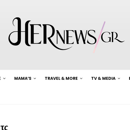
Ξ
MAMA’S
TRAVEL & MORE
TV & MEDIA
τς