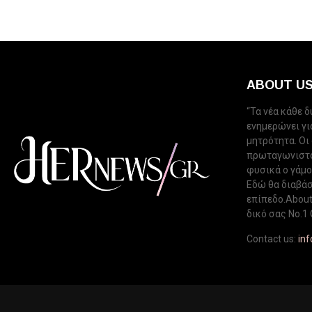
ABOUT U
“Τα νέα κάθε 
ενημερώνει για
μητρότητα. Οι
πρωταγωνιστού
φυσικά ο γάμος
Εδώ θα διαβάσ
επίπεδο.About 
δικό σας Νo.1 
Contact us:
in