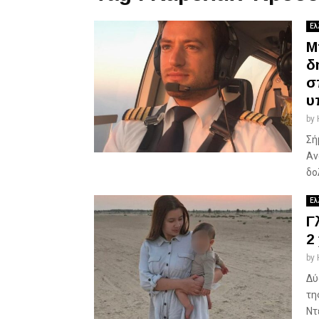
Ελ
Μ
δ
σ
υ
by
Σή
Αν
δο
Ελ
Γ
2
by
Δύ
τη
Ντ